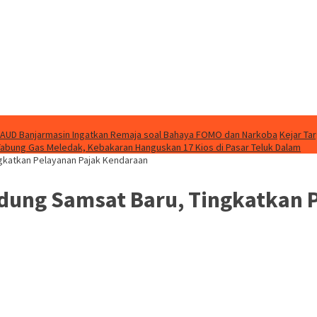
AUD Banjarmasin Ingatkan Remaja soal Bahaya FOMO dan Narkoba
Kejar Ta
Tabung Gas Meledak, Kebakaran Hanguskan 17 Kios di Pasar Teluk Dalam
gkatkan Pelayanan Pajak Kendaraan
ung Samsat Baru, Tingkatkan 