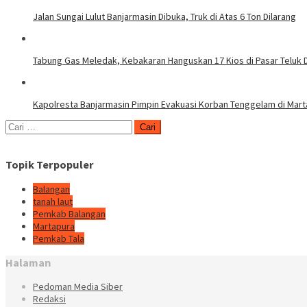
Jalan Sungai Lulut Banjarmasin Dibuka, Truk di Atas 6 Ton Dilarang
Tabung Gas Meledak, Kebakaran Hanguskan 17 Kios di Pasar Teluk 
Kapolresta Banjarmasin Pimpin Evakuasi Korban Tenggelam di Mar
Cari
untuk:
Topik Terpopuler
Balangan
tanah laut
Pemkab Balangan
Martapura
Pemkab Tala
Halaman
Pedoman Media Siber
Redaksi