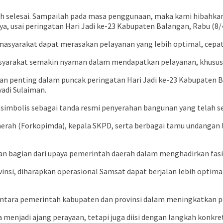
selesai. Sampailah pada masa penggunaan, maka kami hibahkan 
a, usai peringatan Hari Jadi ke-23 Kabupaten Balangan, Rabu (8/
 masyarakat dapat merasakan pelayanan yang lebih optimal, cepa
asyarakat semakin nyaman dalam mendapatkan pelayanan, khusus
an penting dalam puncak peringatan Hari Jadi ke-23 Kabupaten Ba
adi Sulaiman.
 simbolis sebagai tanda resmi penyerahan bangunan yang telah s
Daerah (Forkopimda), kepala SKPD, serta berbagai tamu undangan
agian dari upaya pemerintah daerah dalam menghadirkan fasilit
insi, diharapkan operasional Samsat dapat berjalan lebih opti
i antara pemerintah kabupaten dan provinsi dalam meningkatkan 
menjadi ajang perayaan, tetapi juga diisi dengan langkah konkr