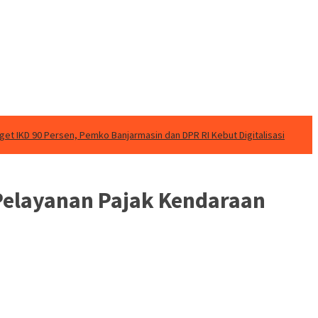
rget IKD 90 Persen, Pemko Banjarmasin dan DPR RI Kebut Digitalisasi
Pelayanan Pajak Kendaraan