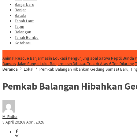
Banjarbaru
Banjar
Batola
Tanah Laut
Tapin
Balangan
Tanah Bumbu
Kotabaru
News
Animal Rescue Banjarmasin Edukasi Pengunjung soal Satwa Reptil
Bunda P
Bansos
Jalan Sungai Lulut Banjarmasin Dibuka, Truk di Atas 6 Ton Dilarang
Beranda
Lokal
Pemkab Balangan Hibahkan Gedung Samsat Baru, Tin
Pemkab Balangan Hibahkan Ged
M. Ridha
8 April 2026
8 April 2026