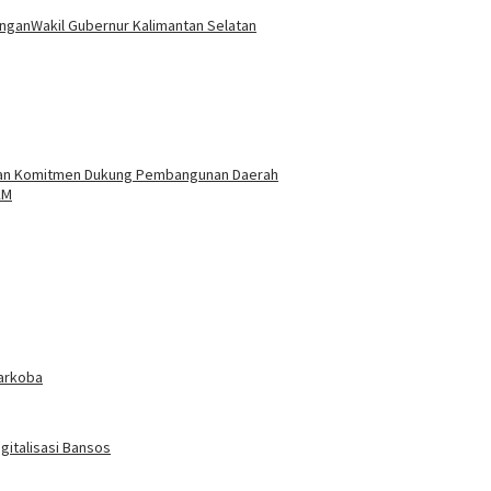
ngan
Wakil Gubernur Kalimantan Selatan
askan Komitmen Dukung Pembangunan Daerah
KM
arkoba
gitalisasi Bansos