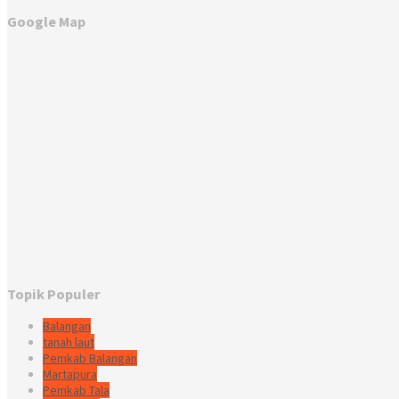
Google Map
Topik Populer
Balangan
tanah laut
Pemkab Balangan
Martapura
Pemkab Tala