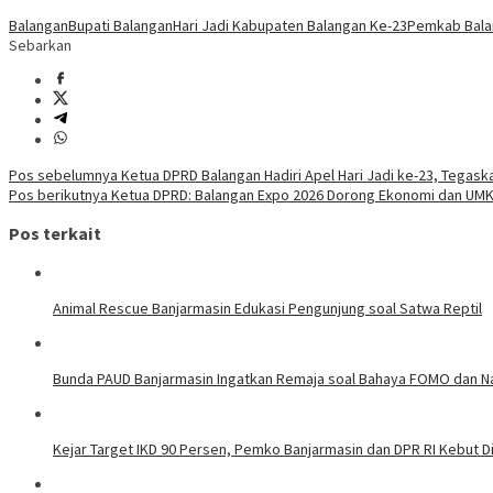
Balangan
Bupati Balangan
Hari Jadi Kabupaten Balangan Ke-23
Pemkab Bala
Sebarkan
Navigasi
Pos sebelumnya
Ketua DPRD Balangan Hadiri Apel Hari Jadi ke-23, Teg
Pos berikutnya
Ketua DPRD: Balangan Expo 2026 Dorong Ekonomi dan UM
pos
Pos terkait
Animal Rescue Banjarmasin Edukasi Pengunjung soal Satwa Reptil
Bunda PAUD Banjarmasin Ingatkan Remaja soal Bahaya FOMO dan N
Kejar Target IKD 90 Persen, Pemko Banjarmasin dan DPR RI Kebut Di