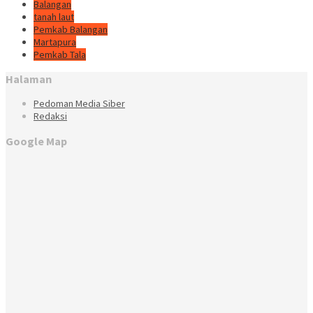
Balangan
tanah laut
Pemkab Balangan
Martapura
Pemkab Tala
Halaman
Pedoman Media Siber
Redaksi
Google Map