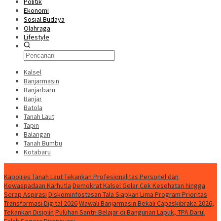
Politik
Ekonomi
Sosial Budaya
Olahraga
Lifestyle
Kalsel
Banjarmasin
Banjarbaru
Banjar
Batola
Tanah Laut
Tapin
Balangan
Tanah Bumbu
Kotabaru
News
Kapolres Tanah Laut Tekankan Profesionalitas Personel dan
Kewaspadaan Karhutla
Demokrat Kalsel Gelar Cek Kesehatan hingga
Serap Aspirasi
Diskominfostasan Tala Siapkan Lima Program Prioritas
Transformasi Digital 2026
Wawali Banjarmasin Bekali Capaskibraka 2026,
Tekankan Disiplin
Puluhan Santri Belajar di Bangunan Lapuk, TPA Darul