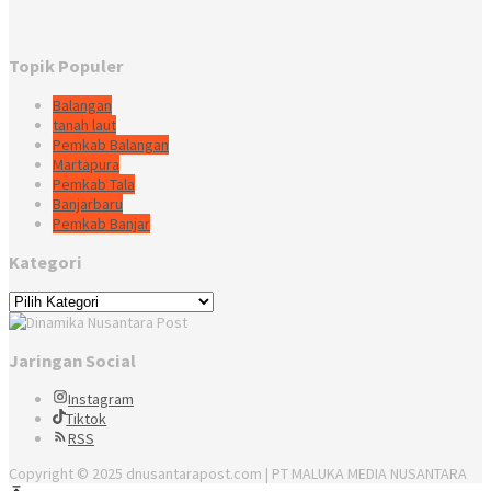
Topik Populer
Balangan
tanah laut
Pemkab Balangan
Martapura
Pemkab Tala
Banjarbaru
Pemkab Banjar
Kategori
Kategori
Jaringan Social
Instagram
Tiktok
RSS
Copyright © 2025 dnusantarapost.com | PT MALUKA MEDIA NUSANTARA