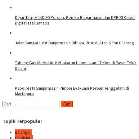
Kejar Target IKD 90 Persen, Pemko Banjarmasin dan DPR RI Kebut
Digitalisasi Bansos
Jalan Sungai Lulut Banjarmasin Dibuka, Truk di Atas 6 Ton Dilarang
Tabung Gas Meledak, Kebakaran Hanguskan 17 Kios di Pasar Teluk
Dalam
Kapolresta Banjarmasin Pimpin Evakuasi Korban Tenggelam di
Martapura
Cari
untuk:
Topik Terpopuler
Balangan
tanah laut