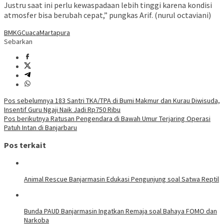
Justru saat ini perlu kewaspadaan lebih tinggi karena kondisi
atmosfer bisa berubah cepat,” pungkas Arif. (nurul octaviani)
BMKG
Cuaca
Martapura
Sebarkan
Navigasi
Pos sebelumnya
183 Santri TKA/TPA di Bumi Makmur dan Kurau Diwisuda,
Insentif Guru Ngaji Naik Jadi Rp750 Ribu
pos
Pos berikutnya
Ratusan Pengendara di Bawah Umur Terjaring Operasi
Patuh Intan di Banjarbaru
Pos terkait
Animal Rescue Banjarmasin Edukasi Pengunjung soal Satwa Reptil
Bunda PAUD Banjarmasin Ingatkan Remaja soal Bahaya FOMO dan
Narkoba