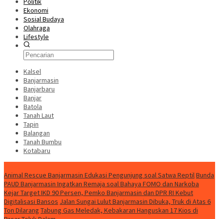
Politik
Ekonomi
Sosial Budaya
Olahraga
Lifestyle
Kalsel
Banjarmasin
Banjarbaru
Banjar
Batola
Tanah Laut
Tapin
Balangan
Tanah Bumbu
Kotabaru
News
Animal Rescue Banjarmasin Edukasi Pengunjung soal Satwa Reptil
Bunda
PAUD Banjarmasin Ingatkan Remaja soal Bahaya FOMO dan Narkoba
Kejar Target IKD 90 Persen, Pemko Banjarmasin dan DPR RI Kebut
Digitalisasi Bansos
Jalan Sungai Lulut Banjarmasin Dibuka, Truk di Atas 6
Ton Dilarang
Tabung Gas Meledak, Kebakaran Hanguskan 17 Kios di