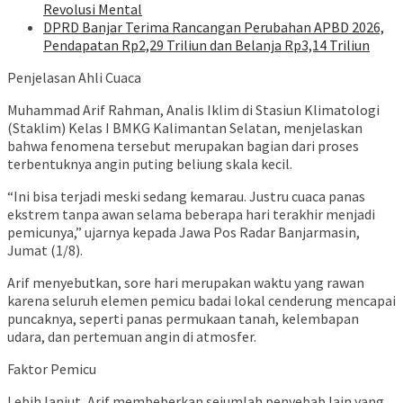
Revolusi Mental
DPRD Banjar Terima Rancangan Perubahan APBD 2026,
Pendapatan Rp2,29 Triliun dan Belanja Rp3,14 Triliun
Penjelasan Ahli Cuaca
Muhammad Arif Rahman, Analis Iklim di Stasiun Klimatologi
(Staklim) Kelas I BMKG Kalimantan Selatan, menjelaskan
bahwa fenomena tersebut merupakan bagian dari proses
terbentuknya angin puting beliung skala kecil.
“Ini bisa terjadi meski sedang kemarau. Justru cuaca panas
ekstrem tanpa awan selama beberapa hari terakhir menjadi
pemicunya,” ujarnya kepada Jawa Pos Radar Banjarmasin,
Jumat (1/8).
Arif menyebutkan, sore hari merupakan waktu yang rawan
karena seluruh elemen pemicu badai lokal cenderung mencapai
puncaknya, seperti panas permukaan tanah, kelembapan
udara, dan pertemuan angin di atmosfer.
Faktor Pemicu
Lebih lanjut, Arif membeberkan sejumlah penyebab lain yang