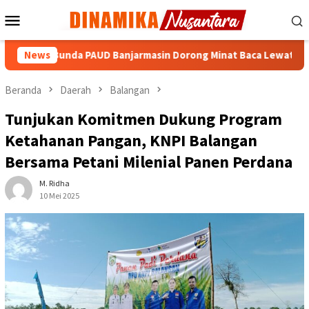
Loncat
Menu
ke
Mobile
konten
Bunda PAUD Banjarmasin Dorong Minat Baca Lewat Jelajah Lite
News
Beranda
Daerah
Balangan
Tunjukan Komitmen Dukung Program
Ketahanan Pangan, KNPI Balangan
Bersama Petani Milenial Panen Perdana
M. Ridha
10 Mei 2025