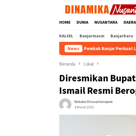
Loncat
ke
konten
HOME
DUNIA
NUSANTARA
DAER
KALSEL
Banjarmasin
Banjarbaru
n Banjir hingga Karhutla, Pemkab Banjar Perkuat Literasi Kebe
News
Beranda
Lokal
Diresmikan Bupati
Ismail Resmi Bero
Redaksi Dnusantarapost
4 Maret 2025