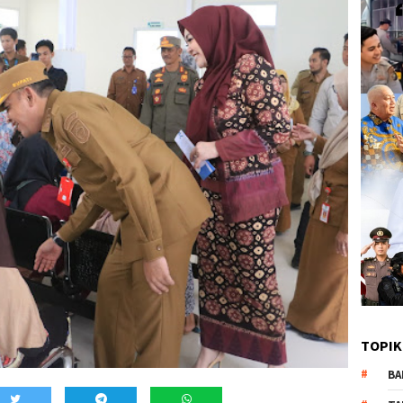
TOPIK
BA