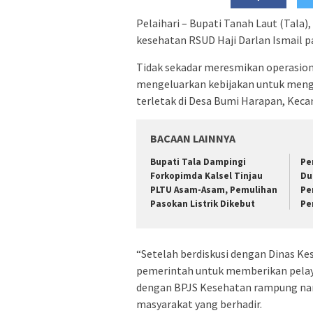
Pelaihari – Bupati Tanah Laut (Tala
kesehatan RSUD Haji Darlan Ismail pa
Tidak sekadar meresmikan operasion
mengeluarkan kebijakan untuk mengg
terletak di Desa Bumi Harapan, Kec
BACAAN LAINNYA
Bupati Tala Dampingi
Pe
Forkopimda Kalsel Tinjau
Du
PLTU Asam-Asam, Pemulihan
Pe
Pasokan Listrik Dikebut
Pe
“Setelah berdiskusi dengan Dinas K
pemerintah untuk memberikan pela
dengan BPJS Kesehatan rampung nan
masyarakat yang berhadir.