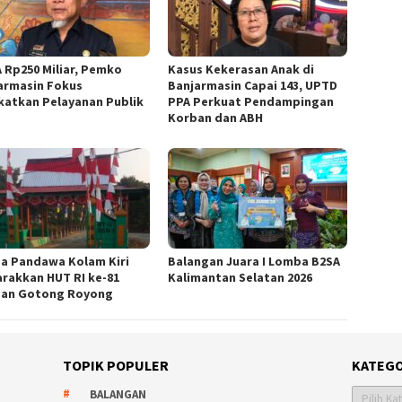
A Rp250 Miliar, Pemko
Kasus Kekerasan Anak di
armasin Fokus
Banjarmasin Capai 143, UPTD
katkan Pelayanan Publik
PPA Perkuat Pendampingan
Korban dan ABH
a Pandawa Kolam Kiri
Balangan Juara I Lomba B2SA
rakkan HUT RI ke-81
Kalimantan Selatan 2026
an Gotong Royong
TOPIK POPULER
KATEGO
Kategori
BALANGAN