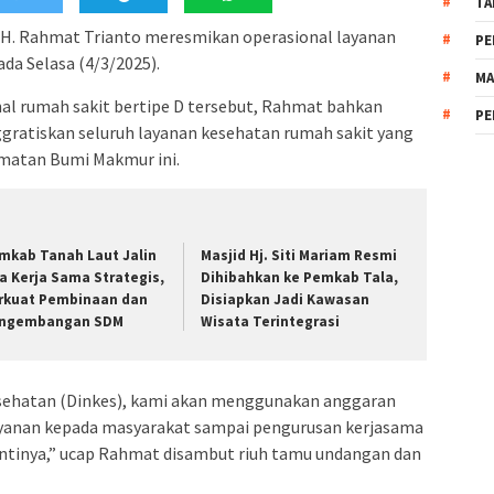
TA
), H. Rahmat Trianto meresmikan operasional layanan
PE
da Selasa (4/3/2025).
MA
al rumah sakit bertipe D tersebut, Rahmat bahkan
PE
ratiskan seluruh layanan kesehatan rumah sakit yang
amatan Bumi Makmur ini.
mkab Tanah Laut Jalin
Masjid Hj. Siti Mariam Resmi
a Kerja Sama Strategis,
Dihibahkan ke Pemkab Tala,
rkuat Pembinaan dan
Disiapkan Jadi Kawasan
ngembangan SDM
Wisata Terintegrasi
esehatan (Dinkes), kami akan menggunakan anggaran
yanan kepada masyarakat sampai pengurusan kerjasama
tinya,” ucap Rahmat disambut riuh tamu undangan dan