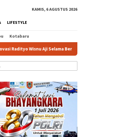
tutup
KAMIS, 6 AGUSTUS 2026
A
LIFESTYLE
bu
Kotabaru
 Wisnu Aji Selama Bertugas di Kejari Banjar
DPRD dan Pemk