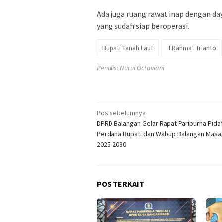
Ada juga ruang rawat inap dengan d
yang sudah siap beroperasi.
Bupati Tanah Laut
H Rahmat Trianto
Penulis: Nurul Octaviani
Navigasi
Pos sebelumnya
DPRD Balangan Gelar Rapat Paripurna Pida
pos
Perdana Bupati dan Wabup Balangan Masa
2025-2030
POS TERKAIT