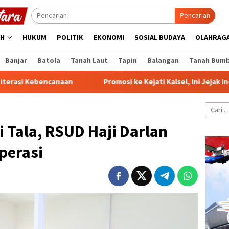
Pencarian
AH
HUKUM
POLITIK
EKONOMI
SOSIAL BUDAYA
OLAHRAG
Banjar
Batola
Tanah Laut
Tapin
Balangan
Tanah Bum
ncanaan
Promosi ke Kejati Kalsel, Ini Jejak Inovasi Radityo
Cari
untuk:
 Tala, RSUD Haji Darlan
perasi