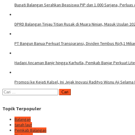
Bupati Balangan Serahkan Beasiswa PIP dan 1.000 Sarjana, Perluas
DPRD Balangan Tinjau Titian Rusak di Muara Ninian, Masuk Usulan 20
PT Bangun Banua Perkuat Transparansi, Dividen Tembus Rp9,1 Milia
Hadapi Ancaman Banjir hingga Karhutla, Pemkab Banjar Perkuat Lit
Promosi ke Kejati Kalsel, Ini Jejak Inovasi Radityo Wisnu Aji Selama 
Cari
untuk:
Topik Terpopuler
Balangan
tanah laut
Pemkab Balangan