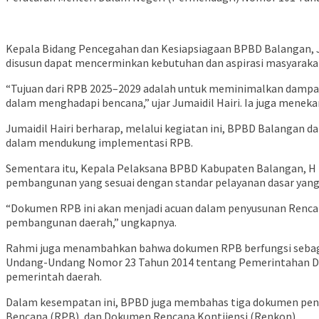
Kepala Bidang Pencegahan dan Kesiapsiagaan BPBD Balangan, 
disusun dapat mencerminkan kebutuhan dan aspirasi masyaraka
“Tujuan dari RPB 2025–2029 adalah untuk meminimalkan dampak
dalam menghadapi bencana,” ujar Jumaidil Hairi. Ia juga mene
Jumaidil Hairi berharap, melalui kegiatan ini, BPBD Balan
dalam mendukung implementasi RPB.
Sementara itu, Kepala Pelaksana BPBD Kabupaten Balangan, 
pembangunan yang sesuai dengan standar pelayanan dasar yang
“Dokumen RPB ini akan menjadi acuan dalam penyusunan Renc
pembangunan daerah,” ungkapnya.
Rahmi juga menambahkan bahwa dokumen RPB berfungsi sebaga
Undang-Undang Nomor 23 Tahun 2014 tentang Pemerintahan Daer
pemerintah daerah.
Dalam kesempatan ini, BPBD juga membahas tiga dokumen pent
Bencana (RPB), dan Dokumen Rencana Kontijensi (Renkon).