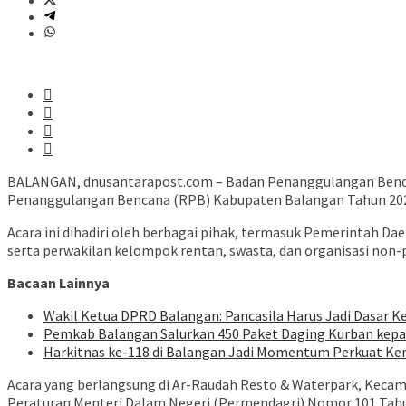
BALANGAN, dnusantarapost.com – Badan Penanggulangan Benc
Penanggulangan Bencana (RPB) Kabupaten Balangan Tahun 2025
Acara ini dihadiri oleh berbagai pihak, termasuk Pemerintah D
serta perwakilan kelompok rentan, swasta, dan organisasi no
Bacaan Lainnya
Wakil Ketua DPRD Balangan: Pancasila Harus Jadi Dasar Ke
Pemkab Balangan Salurkan 450 Paket Daging Kurban kep
Harkitnas ke-118 di Balangan Jadi Momentum Perkuat Ke
Acara yang berlangsung di Ar-Raudah Resto & Waterpark, Kecam
Peraturan Menteri Dalam Negeri (Permendagri) Nomor 101 Tahu