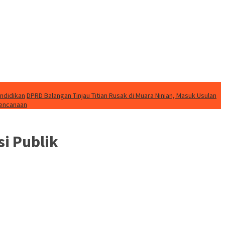
endidikan
DPRD Balangan Tinjau Titian Rusak di Muara Ninian, Masuk Usulan
bencanaan
i Publik