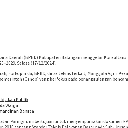
ana Daerah (BPBD) Kabupaten Balangan menggelar Konsultansi
–2029, Selasa (17/12/2024).
aerah, Forkopimda, BPBD, dinas teknis terkait, Manggala Agni, K
n-pemerintah (Ornop) yang berfokus pada penanggulangan bencana
bijakan Publik
ada Warga
mandirian Bangsa
atan Paringin, ini bertujuan untuk menyempurnakan dokumen RPB
n 2018 tentang Standar Teknis Pelayanan Dasar pada Sub-Urusa