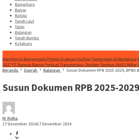
Banjarbaru
Banjar
Batola
Tanah Laut
Tapin
Balangan
Tanah Bumbu
Kotabaru
News
Kapolresta Banjarmasin Pimpin Evakuasi Korban Tenggelam di Martapura
2027
PT Bangun Banua Perkuat Transparansi, Dividen Tembus Rp9,1 Miliar
Beranda
Daerah
Balangan
Susun Dokumen RPB 2025-2029, BPBD Ba
Susun Dokumen RPB 2025-2029,
M. Ridha
17 Desember 2024
17 Desember 2024