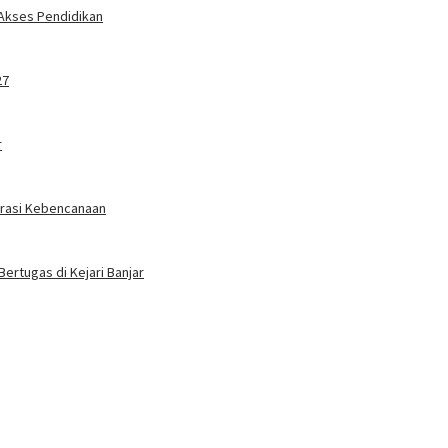
 Akses Pendidikan
27
r
erasi Kebencanaan
Bertugas di Kejari Banjar