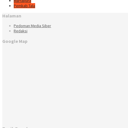
Martapura
Pemkab Tala
Halaman
Pedoman Media Siber
Redaksi
Google Map