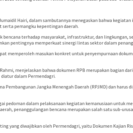
Jumaidil Hairi, dalam sambutannya menegaskan bahwa kegiatan 
t serta pemangku kepentingan daerah.
 bencana terhadap masyarakat, infrastruktur, dan lingkungan, 
kankan pentingnya memperkuat sinergi lintas sektor dalam penan
gan dapat memperoleh masukan konkret untuk penyempurnaan do
H Rahmi, menjelaskan bahwa dokumen RPB merupakan bagian dari
 diatur dalam Permendagri.
ana Pembangunan Jangka Menengah Daerah (RPJMD) dan harus di
i pedoman dalam pelaksanaan kegiatan kemanusiaan untuk memb
ah, penanggulangan bencana merupakan salah satu sub-urusan w
ing yang diwajibkan oleh Permendagri, yaitu Dokumen Kajian R