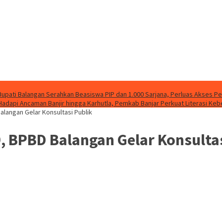
Bupati Balangan Serahkan Beasiswa PIP dan 1.000 Sarjana, Perluas Akses P
Hadapi Ancaman Banjir hingga Karhutla, Pemkab Banjar Perkuat Literasi Ke
langan Gelar Konsultasi Publik
 BPBD Balangan Gelar Konsultas