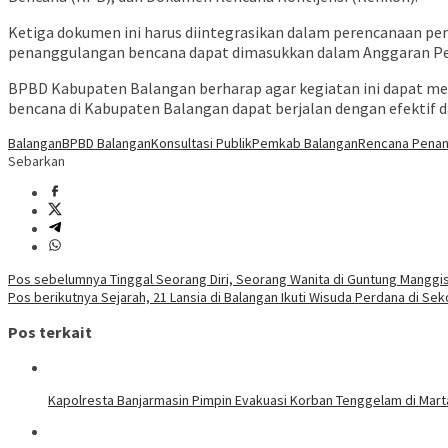
Ketiga dokumen ini harus diintegrasikan dalam perencanaan p
penanggulangan bencana dapat dimasukkan dalam Anggaran Pe
BPBD Kabupaten Balangan berharap agar kegiatan ini dapat me
bencana di Kabupaten Balangan dapat berjalan dengan efektif d
Balangan
BPBD Balangan
Konsultasi Publik
Pemkab Balangan
Rencana Penan
Sebarkan
Navigasi
Pos sebelumnya
Tinggal Seorang Diri, Seorang Wanita di Guntung Manggi
Pos berikutnya
Sejarah, 21 Lansia di Balangan Ikuti Wisuda Perdana di Sek
pos
Pos terkait
Kapolresta Banjarmasin Pimpin Evakuasi Korban Tenggelam di Mar