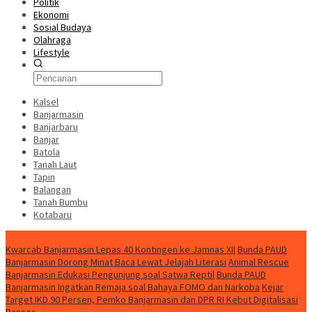
Politik
Ekonomi
Sosial Budaya
Olahraga
Lifestyle
Kalsel
Banjarmasin
Banjarbaru
Banjar
Batola
Tanah Laut
Tapin
Balangan
Tanah Bumbu
Kotabaru
News
Kwarcab Banjarmasin Lepas 40 Kontingen ke Jamnas XII
Bunda PAUD
Banjarmasin Dorong Minat Baca Lewat Jelajah Literasi
Animal Rescue
Banjarmasin Edukasi Pengunjung soal Satwa Reptil
Bunda PAUD
Banjarmasin Ingatkan Remaja soal Bahaya FOMO dan Narkoba
Kejar
Target IKD 90 Persen, Pemko Banjarmasin dan DPR RI Kebut Digitalisasi