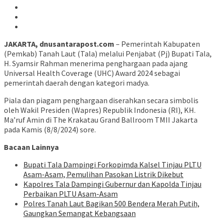
JAKARTA, dnusantarapost.com
– Pemerintah Kabupaten
(Pemkab) Tanah Laut (Tala) melalui Penjabat (Pj) Bupati Tala,
H. Syamsir Rahman menerima penghargaan pada ajang
Universal Health Coverage (UHC) Award 2024 sebagai
pemerintah daerah dengan kategori madya.
Piala dan piagam penghargaan diserahkan secara simbolis
oleh Wakil Presiden (Wapres) Republik Indonesia (RI), KH.
Ma’ruf Amin di The Krakatau Grand Ballroom TMII Jakarta
pada Kamis (8/8/2024) sore.
Bacaan Lainnya
Bupati Tala Dampingi Forkopimda Kalsel Tinjau PLTU
Asam-Asam, Pemulihan Pasokan Listrik Dikebut
Kapolres Tala Dampingi Gubernur dan Kapolda Tinjau
Perbaikan PLTU Asam-Asam
Polres Tanah Laut Bagikan 500 Bendera Merah Putih,
Gaungkan Semangat Kebangsaan