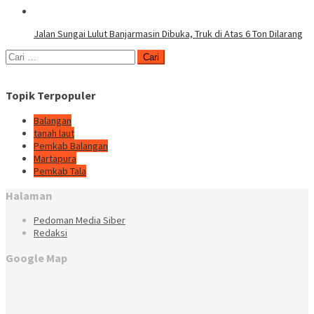
Jalan Sungai Lulut Banjarmasin Dibuka, Truk di Atas 6 Ton Dilarang
Cari
untuk:
Topik Terpopuler
Balangan
tanah laut
Pemkab Balangan
Martapura
Pemkab Tala
Halaman
Pedoman Media Siber
Redaksi
Google Map