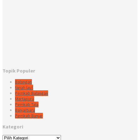
Topik Populer
Balangan
tanah laut
Pemkab Balangan
Martapura
Pemkab Tala
Banjarbaru
Pemkab Banjar
Kategori
Kategori