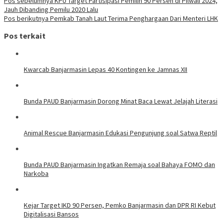
Navigasi
Pos sebelumnya
KPU Target Partisipasi Pemilih 90 Persen di Pilwali 2024,
Jauh Dibanding Pemilu 2020 Lalu
pos
Pos berikutnya
Pemkab Tanah Laut Terima Penghargaan Dari Menteri LHK
Pos terkait
Kwarcab Banjarmasin Lepas 40 Kontingen ke Jamnas XII
Bunda PAUD Banjarmasin Dorong Minat Baca Lewat Jelajah Literasi
Animal Rescue Banjarmasin Edukasi Pengunjung soal Satwa Reptil
Bunda PAUD Banjarmasin Ingatkan Remaja soal Bahaya FOMO dan
Narkoba
Kejar Target IKD 90 Persen, Pemko Banjarmasin dan DPR RI Kebut
Digitalisasi Bansos