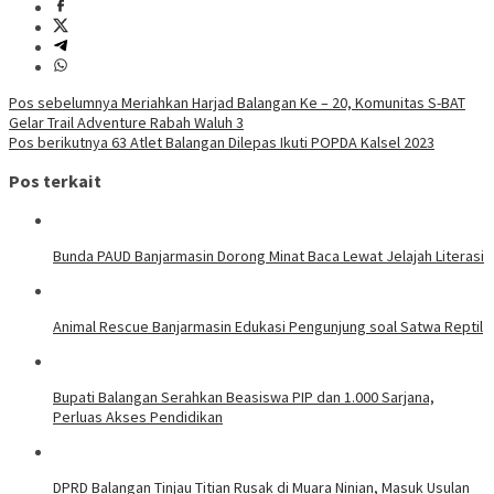
Navigasi
Pos sebelumnya
Meriahkan Harjad Balangan Ke – 20, Komunitas S-BAT
Gelar Trail Adventure Rabah Waluh 3
pos
Pos berikutnya
63 Atlet Balangan Dilepas Ikuti POPDA Kalsel 2023
Pos terkait
Bunda PAUD Banjarmasin Dorong Minat Baca Lewat Jelajah Literasi
Animal Rescue Banjarmasin Edukasi Pengunjung soal Satwa Reptil
Bupati Balangan Serahkan Beasiswa PIP dan 1.000 Sarjana,
Perluas Akses Pendidikan
DPRD Balangan Tinjau Titian Rusak di Muara Ninian, Masuk Usulan