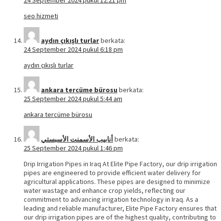
24 September 2024 pukul 12:21 pm
seo hizmeti
aydın çıkışlı turlar
berkata:
24 September 2024 pukul 6:18 pm
aydın çıkışlı turlar
ankara tercüme bürosu
berkata:
25 September 2024 pukul 5:44 am
ankara tercüme bürosu
أنابيب الأسمنت الأسبستي
berkata:
25 September 2024 pukul 1:46 pm
Drip Irrigation Pipes in Iraq At Elite Pipe Factory, our drip irrigation
pipes are engineered to provide efficient water delivery for
agricultural applications. These pipes are designed to minimize
water wastage and enhance crop yields, reflecting our
commitment to advancing irrigation technology in Iraq. As a
leading and reliable manufacturer, Elite Pipe Factory ensures that
our drip irrigation pipes are of the highest quality, contributing to