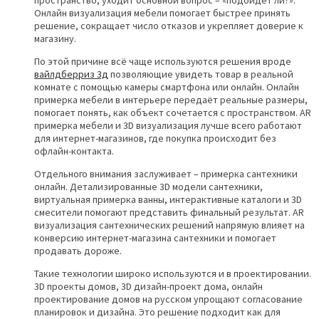
пространство, уходит основной вопрос – «подойдёт ли?».
Онлайн визуализация мебели помогает быстрее принять
решение, сокращает число отказов и укрепляет доверие к
магазину.
По этой причине всё чаще используются решения вроде
вайлдберриз 3д
позволяющие увидеть товар в реальной
комнате с помощью камеры смартфона или онлайн. Онлайн
примерка мебели в интерьере передаёт реальные размеры,
помогает понять, как объект сочетается с пространством. AR
примерка мебели и 3D визуализация лучше всего работают
для интернет-магазинов, где покупка происходит без
офлайн-контакта.
Отдельного внимания заслуживает – примерка сантехники
онлайн. Детализированные 3D модели сантехники,
виртуальная примерка ванны, интерактивные каталоги и 3D
смесители помогают представить финальный результат. AR
визуализация сантехнических решений напрямую влияет на
конверсию интернет-магазина сантехники и помогает
продавать дороже.
Такие технологии широко используются и в проектировании.
3D проекты домов, 3D дизайн-проект дома, онлайн
проектирование домов на русском упрощают согласование
планировок и дизайна. Это решение подходит как для