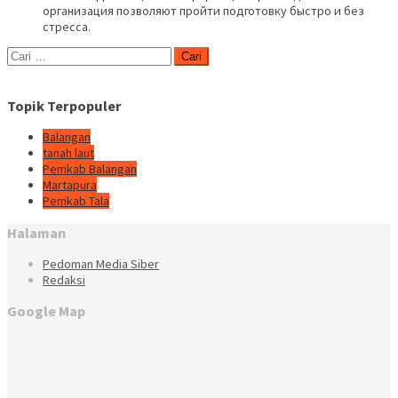
организация позволяют пройти подготовку быстро и без
стресса.
Cari
untuk:
Topik Terpopuler
Balangan
tanah laut
Pemkab Balangan
Martapura
Pemkab Tala
Halaman
Pedoman Media Siber
Redaksi
Google Map