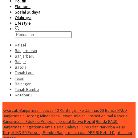
Politik
Ekonomi
Sosial Budaya
Olahraga
Lifestyle
Kalsel
Banjarmasin
Banjarbaru
Banjar
Batola
Tanah Laut
Tapin
Balangan
Tanah Bumbu
Kotabaru
News
Kwarcab Banjarmasin Lepas 40 Kontingen ke Jamnas XII
Bunda PAUD
Banjarmasin Dorong Minat Baca Lewat Jelajah Literasi
Animal Rescue
Banjarmasin Edukasi Pengunjung soal Satwa Reptil
Bunda PAUD
Banjarmasin Ingatkan Remaja soal Bahaya FOMO dan Narkoba
Kejar
Target IKD 90 Persen, Pemko Banjarmasin dan DPR RI Kebut Digitalisasi