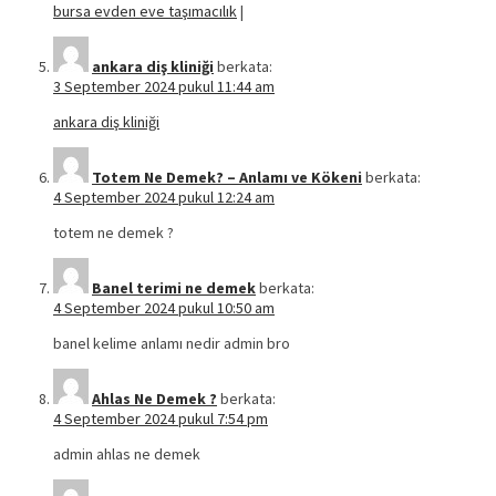
bursa evden eve taşımacılık
|
ankara diş kliniği
berkata:
3 September 2024 pukul 11:44 am
ankara diş kliniği
Totem Ne Demek? – Anlamı ve Kökeni
berkata:
4 September 2024 pukul 12:24 am
totem ne demek ?
Banel terimi ne demek
berkata:
4 September 2024 pukul 10:50 am
banel kelime anlamı nedir admin bro
Ahlas Ne Demek ?
berkata:
4 September 2024 pukul 7:54 pm
admin ahlas ne demek