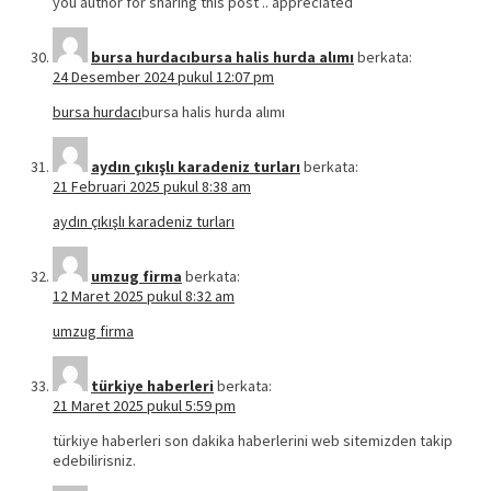
you author for sharing this post .. appreciated
bursa hurdacıbursa halis hurda alımı
berkata:
24 Desember 2024 pukul 12:07 pm
bursa hurdacı
bursa halis hurda alımı
aydın çıkışlı karadeniz turları
berkata:
21 Februari 2025 pukul 8:38 am
aydın çıkışlı karadeniz turları
umzug firma
berkata:
12 Maret 2025 pukul 8:32 am
umzug firma
türkiye haberleri
berkata:
21 Maret 2025 pukul 5:59 pm
türkiye haberleri son dakika haberlerini web sitemizden takip
edebilirisniz.