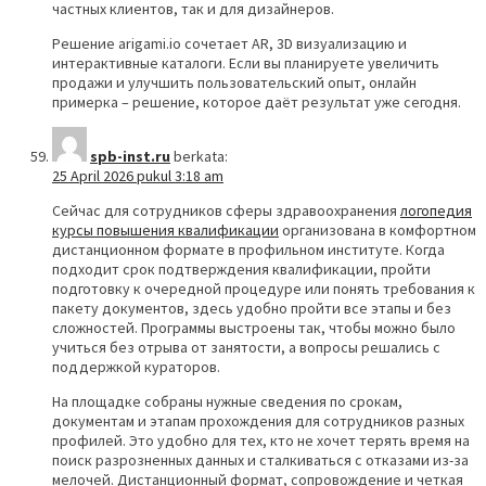
частных клиентов, так и для дизайнеров.
Решение arigami.io сочетает AR, 3D визуализацию и
интерактивные каталоги. Если вы планируете увеличить
продажи и улучшить пользовательский опыт, онлайн
примерка – решение, которое даёт результат уже сегодня.
spb-inst.ru
berkata:
25 April 2026 pukul 3:18 am
Сейчас для сотрудников сферы здравоохранения
логопедия
курсы повышения квалификации
организована в комфортном
дистанционном формате в профильном институте. Когда
подходит срок подтверждения квалификации, пройти
подготовку к очередной процедуре или понять требования к
пакету документов, здесь удобно пройти все этапы и без
сложностей. Программы выстроены так, чтобы можно было
учиться без отрыва от занятости, а вопросы решались с
поддержкой кураторов.
На площадке собраны нужные сведения по срокам,
документам и этапам прохождения для сотрудников разных
профилей. Это удобно для тех, кто не хочет терять время на
поиск разрозненных данных и сталкиваться с отказами из-за
мелочей. Дистанционный формат, сопровождение и четкая