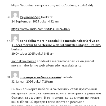
https://aboutnursernjobs.com/author/codesgratuits1xbt/
RaymondCop
berkata:
24 September 2025 pukul 4:32 am
https://www.imdb.com/list/ls4102245842/
sondakika mersin sondakika mersin haberleri ve en
güncel mersin haberlerine web sitemizden ulaşabilirsiniz.
berkata:
29 Oktober 2025 pukul 6:48 am
sondakika mersin
sondakika mersin haberleri ve en güncel
mersin haberlerine web sitemizden ulaşabilirsiniz.
примерка мебели онлайн
berkata:
31 Januari 2026 pukul 7:26 pm
Онлайн примерка мебели и сантехники стала практичным
инструментом – она помогает покупателю принять решение
без визита в шоурум. В тот момент, когда клиент понимает,
как выбранный предмет вписывается в реальное