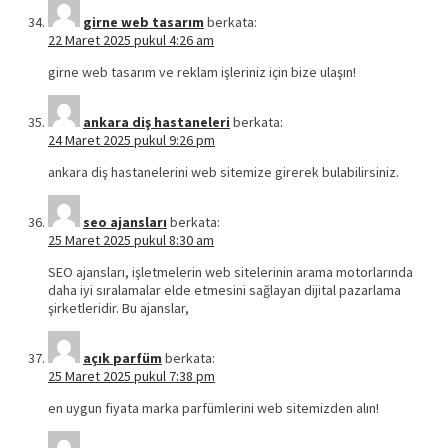
girne web tasarım
berkata:
22 Maret 2025 pukul 4:26 am
girne web tasarım ve reklam işleriniz için bize ulaşın!
ankara diş hastaneleri
berkata:
24 Maret 2025 pukul 9:26 pm
ankara diş hastanelerini web sitemize girerek bulabilirsiniz.
seo ajansları
berkata:
25 Maret 2025 pukul 8:30 am
SEO ajansları, işletmelerin web sitelerinin arama motorlarında
daha iyi sıralamalar elde etmesini sağlayan dijital pazarlama
şirketleridir. Bu ajanslar,
açık parfüm
berkata:
25 Maret 2025 pukul 7:38 pm
en uygun fiyata marka parfümlerini web sitemizden alın!