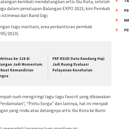
TA
alangan kembali mendatangkan artis Ibu Kota, setelah
gu dalam penutupan Balangan EXPO 2023, kini Pemkab
PE
stimewa dari Band Gigi.
MA
pangan tugu maritam, area perkantoran pemkab
PE
/05/2023).
rkitnas ke-118 di
FKP RSUD Datu Kandang Haji
langan Jadi Momentum
Jadi Ruang Evaluasi
rkuat Kemandirian
Pelayanan Kesehatan
ngsa
mpah ruah mengiringi lagu-lagu favorit yang dibawakan
“Perdamaian”, “Pintu Sorga” dan lainnya, hal ini menjadi
an yang rindu atas datangnya artis Ibu Kota ke Bumi
at memadati lapangan tugu maritam ini.