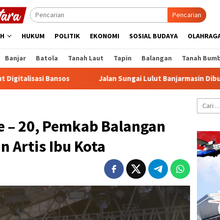
Pencarian
AH
HUKUM
POLITIK
EKONOMI
SOSIAL BUDAYA
OLAHRAG
Banjar
Batola
Tanah Laut
Tapin
Balangan
Tanah Bum
s
Jalan Sungai Lulut Banjarmasin Dibuka, Truk di Atas 6 T
Cari
untuk:
e – 20, Pemkab Balangan
 Artis Ibu Kota