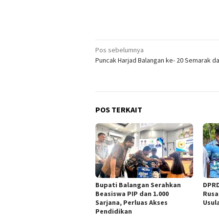
Navigasi
Pos sebelumnya
Puncak Harjad Balangan ke- 20 Semarak d
pos
POS TERKAIT
Bupati Balangan Serahkan
DPRD
Beasiswa PIP dan 1.000
Rusa
Sarjana, Perluas Akses
Usul
Pendidikan