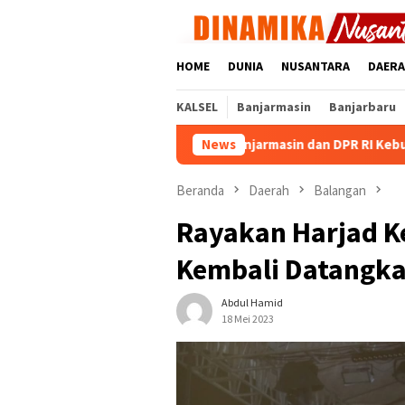
Loncat
ke
konten
HOME
DUNIA
NUSANTARA
DAER
KALSEL
Banjarmasin
Banjarbaru
90 Persen, Pemko Banjarmasin dan DPR RI Kebut Digitalisasi Banso
News
Beranda
Daerah
Balangan
Rayakan Harjad K
Kembali Datangkan
Abdul Hamid
18 Mei 2023