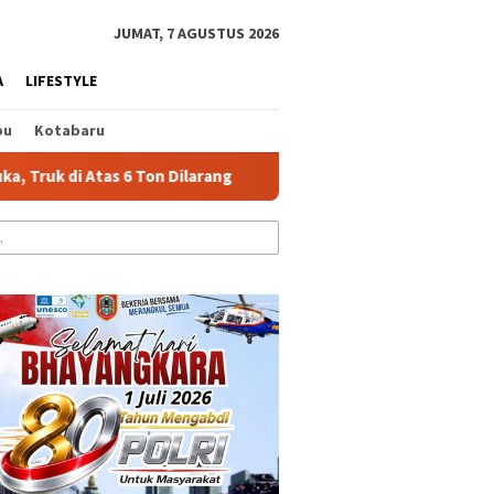
tutup
JUMAT, 7 AGUSTUS 2026
A
LIFESTYLE
bu
Kotabaru
on Dilarang
Kapolresta Banjarmasin Pimpin Evakuasi Kor