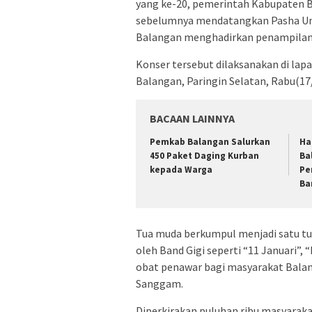
yang ke-20, pemerintah Kabupaten B
sebelumnya mendatangkan Pasha Un
Balangan menghadirkan penampilan i
Konser tersebut dilaksanakan di la
Balangan, Paringin Selatan, Rabu(17
BACAAN LAINNYA
Pemkab Balangan Salurkan
Ha
450 Paket Daging Kurban
Ba
kepada Warga
Pe
Ba
Tua muda berkumpul menjadi satu tu
oleh Band Gigi seperti “11 Januari”, 
obat penawar bagi masyarakat Balang
Sanggam.
Diperkirakan puluhan ribu masyarak