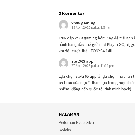
2 Komentar
xn88 gaming
15 April 2026 pukul 1:54 am
Truy cập
xn88 gaming
hôm nay để trải nghi
hành hàng đầu thế giới như Play’n GO, Yggd
khi đặt cược thật. TONY04-14H
slot365 app
27 April 2026 pukul 11:11 pm
Lựa chọn
slot365 app
là lựa chọn một nền tả
an toàn của người tham gia trong mọi chiến 
nhiệm, đẳng cấp quốc tế, tính minh bạch)
HALAMAN
Pedoman Media Siber
Redaksi