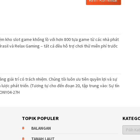
ệm kho slot game khổng lồ với hơn 800 tựa game từ các nhà phát
rasil và Relax Gaming – tất cả đều hỗ trợ chơi thử miễn phí trước
ng giải trí có trách nhiệm. Chúng tôi luôn ưu tiên quyền lợi và sự
lược phát triển. (Tương tự cho đến đoạn 20, tập trung vào: Sự tín
 TONY04-27H
TOPIK POPULER
KATEGO
Kategori
BALANGAN
TANAH LAUT