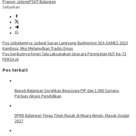
Prapon Jateng
PSHT Balangan
Sebarkan
Navigasi
Pos sebelumnya
Jadwal Siaran Langsung Badminton SEA GAMES 2023
Kamboja, Misi Melanjutkan Tradisi Emas
pos
Pos berikutnya
Kejari Tala Laksanakan Upacara Peringatan HUT Ke-72
PERSAJA
Pos terkait
Bupati Balangan Serahkan Beasiswa PIP dan 1.000 Sarjana,
Perluas Akses Pendidikan
DPRD Balangan Tinjau Titian Rusak di Muara Ninian, Masuk Usulan
2027