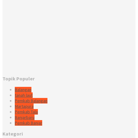
Topik Populer
Balangan
tanah laut
Pemkab Balangan
Martapura
Pemkab Tala
Banjarbaru
Pemkab Banjar
Kategori