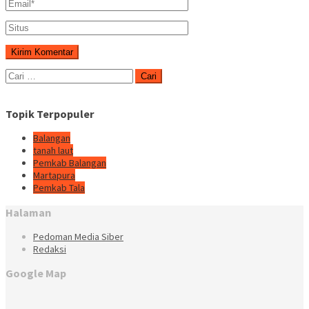
Cari
untuk:
Topik Terpopuler
Balangan
tanah laut
Pemkab Balangan
Martapura
Pemkab Tala
Halaman
Pedoman Media Siber
Redaksi
Google Map