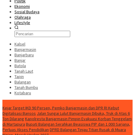
Politik
Ekonomi
Sosial Budaya
Olahraga
Lifestyle
Kalsel
Banjarmasin
Banjarbaru
Banjar
Batola
Tanah Laut
Tapin
Balangan
Tanah Bumbu
Kotabaru
News
Kejar Target IKD 90 Persen, Pemko Banjarmasin dan DPR RI Kebut
Digitalisasi Bansos
Jalan Sungai Lulut Banjarmasin Dibuka, Truk di Atas 6
Ton Dilarang
Kapolresta Banjarmasin Pimpin Evakuasi Korban Tenggelam
di Martapura
Bupati Balangan Serahkan Beasiswa PIP dan 1.000 Sarjana,
Perluas Akses Pendidikan
DPRD Balangan Tinjau Titian Rusak di Muara