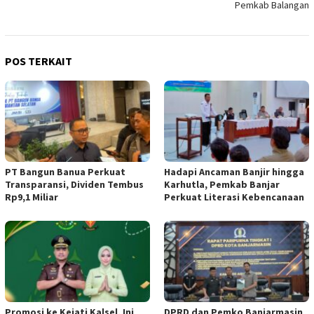
Pemkab Balangan
POS TERKAIT
PT Bangun Banua Perkuat
Hadapi Ancaman Banjir hingga
Transparansi, Dividen Tembus
Karhutla, Pemkab Banjar
Rp9,1 Miliar
Perkuat Literasi Kebencanaan
Promosi ke Kejati Kalsel, Ini
DPRD dan Pemko Banjarmasin