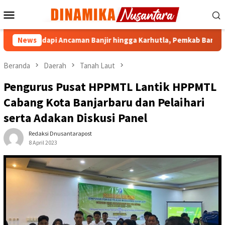
Loncat
Menu
ke
Mobile
konten
dapi Ancaman Banjir hingga Karhutla, Pemkab Banjar Perkuat Lit
News
Beranda
Daerah
Tanah Laut
Pengurus Pusat HPPMTL Lantik HPPMTL
Cabang Kota Banjarbaru dan Pelaihari
serta Adakan Diskusi Panel
Redaksi Dnusantarapost
8 April 2023