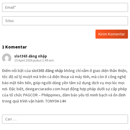
1 Komentar
slot365 đăng nhập
15 April 2026 pukul 1:49 am
Điểm nổi bật của
slot365 đăng nhập
không chỉ nằm ở giao diện thân thiện,
tốc độ xử lý mượt mà trên cả điện thoại và máy tính, mà còn ở công nghệ
bảo mật tiên tiến, giúp người dùng yên tâm sử dụng dịch vụ mọi lúc mọi
nơi. Đặc biệt, deegarciaradio.com hoạt động hợp pháp dưới sự cấp phép
của tổ chức PAGCOR – Philippines, đảm bảo yếu tố minh bạch và ổn định
trong quá trình vận hành. TONY04-14H
Cari
untuk: