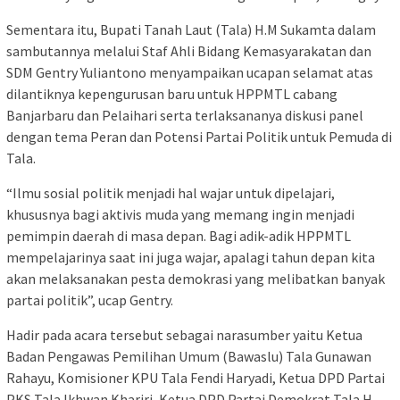
Sementara itu, Bupati Tanah Laut (Tala) H.M Sukamta dalam
sambutannya melalui Staf Ahli Bidang Kemasyarakatan dan
SDM Gentry Yuliantono menyampaikan ucapan selamat atas
dilantiknya kepengurusan baru untuk HPPMTL cabang
Banjarbaru dan Pelaihari serta terlaksananya diskusi panel
dengan tema Peran dan Potensi Partai Politik untuk Pemuda di
Tala.
“Ilmu sosial politik menjadi hal wajar untuk dipelajari,
khususnya bagi aktivis muda yang memang ingin menjadi
pemimpin daerah di masa depan. Bagi adik-adik HPPMTL
mempelajarinya saat ini juga wajar, apalagi tahun depan kita
akan melaksanakan pesta demokrasi yang melibatkan banyak
partai politik”, ucap Gentry.
Hadir pada acara tersebut sebagai narasumber yaitu Ketua
Badan Pengawas Pemilihan Umum (Bawaslu) Tala Gunawan
Rahayu, Komisioner KPU Tala Fendi Haryadi, Ketua DPD Partai
PKS Tala Ikhwan Khariri, Ketua DPD Partai Demokrat Tala H.