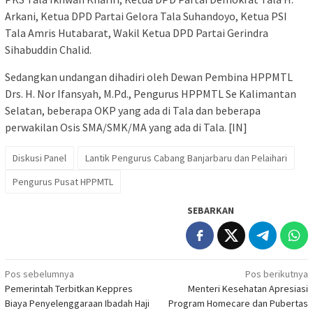
Arkani, Ketua DPD Partai Gelora Tala Suhandoyo, Ketua PSI
Tala Amris Hutabarat, Wakil Ketua DPD Partai Gerindra
Sihabuddin Chalid.
Sedangkan undangan dihadiri oleh Dewan Pembina HPPMTL
Drs. H. Nor Ifansyah, M.Pd., Pengurus HPPMTL Se Kalimantan
Selatan, beberapa OKP yang ada di Tala dan beberapa
perwakilan Osis SMA/SMK/MA yang ada di Tala. [IN]
Diskusi Panel
Lantik Pengurus Cabang Banjarbaru dan Pelaihari
Pengurus Pusat HPPMTL
SEBARKAN
Navigasi
Pos sebelumnya
Pos berikutnya
Pemerintah Terbitkan Keppres
Menteri Kesehatan Apresiasi
pos
Biaya Penyelenggaraan Ibadah Haji
Program Homecare dan Pubertas