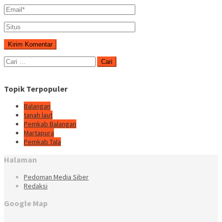
Cari
untuk:
Topik Terpopuler
Balangan
tanah laut
Pemkab Balangan
Martapura
Pemkab Tala
Halaman
Pedoman Media Siber
Redaksi
Google Map