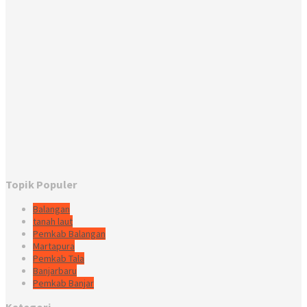
Topik Populer
Balangan
tanah laut
Pemkab Balangan
Martapura
Pemkab Tala
Banjarbaru
Pemkab Banjar
Kategori