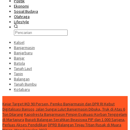
Politik
Ekonomi
Sosial Budaya
Olahraga
Lifestyle
Kalsel
Banjarmasin
Banjarbaru
Banjar
Batola
Tanah Laut
Tapin
Balangan
Tanah Bumbu
Kotabaru
News
Kejar Target IKD 90 Persen, Pemko Banjarmasin dan DPR RI Kebut
Digitalisasi Bansos
Jalan Sungai Lulut Banjarmasin Dibuka, Truk di Atas 6
Ton Dilarang
Kapolresta Banjarmasin Pimpin Evakuasi Korban Tenggelam
di Martapura
Bupati Balangan Serahkan Beasiswa PIP dan 1.000 Sarjana,
Perluas Akses Pendidikan
DPRD Balangan Tinjau Titian Rusak di Muara