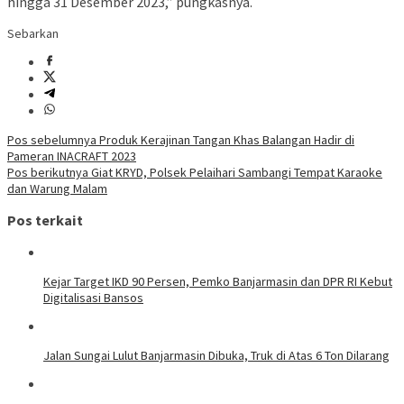
hingga 31 Desember 2023,” pungkasnya.
Sebarkan
Navigasi
Pos sebelumnya
Produk Kerajinan Tangan Khas Balangan Hadir di
Pameran INACRAFT 2023
pos
Pos berikutnya
Giat KRYD, Polsek Pelaihari Sambangi Tempat Karaoke
dan Warung Malam
Pos terkait
Kejar Target IKD 90 Persen, Pemko Banjarmasin dan DPR RI Kebut
Digitalisasi Bansos
Jalan Sungai Lulut Banjarmasin Dibuka, Truk di Atas 6 Ton Dilarang