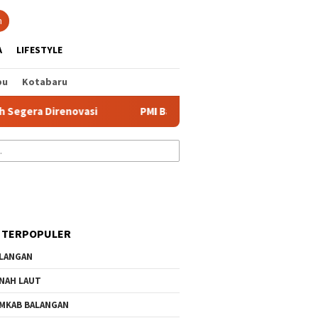
tutup
n
A
LIFESTYLE
bu
Kotabaru
a Direnovasi
PMI Banjar Gelar Latihan Gabungan PMR, 125
 TERPOPULER
LANGAN
NAH LAUT
MKAB BALANGAN