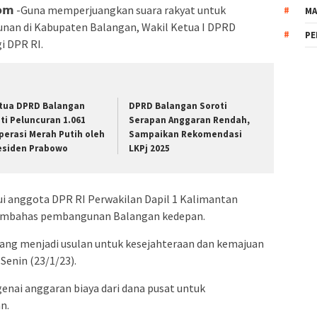
𝘀𝘁.𝗰𝗼𝗺 -Guna memperjuangkan suara rakyat untuk
MA
n di Kabupaten Balangan, Wakil Ketua I DPRD
PE
 DPR RI.
tua DPRD Balangan
DPRD Balangan Soroti
uti Peluncuran 1.061
Serapan Anggaran Rendah,
perasi Merah Putih oleh
Sampaikan Rekomendasi
esiden Prabowo
LKPj 2025
ui anggota DPR RI Perwakilan Dapil 1 Kalimantan
membahas pembangunan Balangan kedepan.
ang menjadi usulan untuk kesejahteraan dan kemajuan
 Senin (23/1/23).
ngenai anggaran biaya dari dana pusat untuk
n.