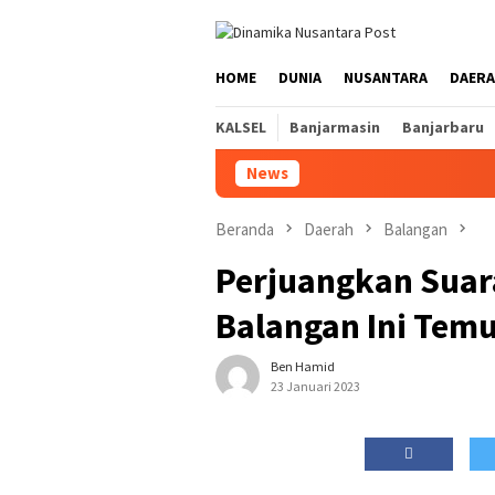
Loncat
ke
konten
HOME
DUNIA
NUSANTARA
DAER
KALSEL
Banjarmasin
Banjarbaru
News
Beranda
Daerah
Balangan
Perjuangkan Suar
Balangan Ini Temu
Ben Hamid
23 Januari 2023