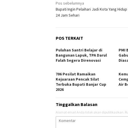
Navigasi
Pos sebelumnya
Bupati Ingin Pelaihari Jadi Kota Yang Hidu
pos
24 Jam Sehari
POS TERKAIT
Puluhan Santri Belajar di
PMI 
Bangunan Lapuk, TPA Darul
Gabu
Falah Segera Direnovasi
Dias
706 Pesilat Ramaikan
Kema
Kejuaraan Pencak Silat
Cemp
Terbuka Bupati Banjar Cup
Air 
2026
Tinggalkan Balasan
Alamat email Anda tidak akan dipublikasikan.
Ru