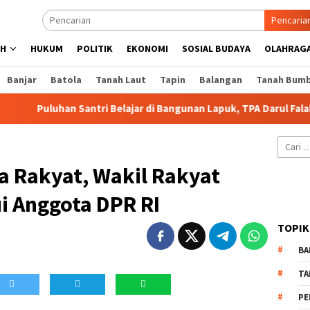
Pencaria
AH
HUKUM
POLITIK
EKONOMI
SOSIAL BUDAYA
OLAHRAG
Banjar
Batola
Tanah Laut
Tapin
Balangan
Tanah Bum
Puluhan Santri Belajar di Bangunan Lapuk, TPA Darul Falah Seger
Cari
untuk:
a Rakyat, Wakil Rakyat
i Anggota DPR RI
TOPIK
BA
TA
PE