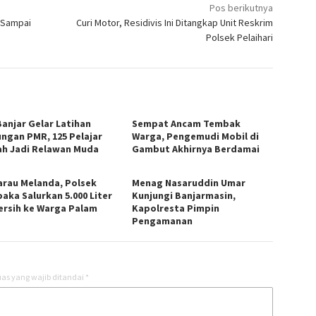
Pos berikutnya
p Sampai
Curi Motor, Residivis Ini Ditangkap Unit Reskrim
Polsek Pelaihari
Banjar Gelar Latihan
Sempat Ancam Tembak
ngan PMR, 125 Pelajar
Warga, Pengemudi Mobil di
ah Jadi Relawan Muda
Gambut Akhirnya Berdamai
rau Melanda, Polsek
Menag Nasaruddin Umar
aka Salurkan 5.000 Liter
Kunjungi Banjarmasin,
Bersih ke Warga Palam
Kapolresta Pimpin
Pengamanan
as yang wajib ditandai
*