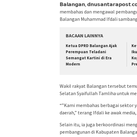
𝗕𝗮𝗹𝗮𝗻𝗴𝗮𝗻, 𝗱𝗻𝘂𝘀𝗮𝗻𝘁𝗮𝗿𝗮𝗽
membahas dan mengawal pembanguna
Balangan Muhammad Ifdali sambangi
BACAAN LAINNYA
Ketua DPRD Balangan Ajak
Ke
Perempuan Teladani
Ik
Semangat Kartini di Era
Ko
Modern
Pr
Wakil rakyat Balangan tersebut tem
Selatan Syaifullah Tamliha untuk 
“”Kami membahas berbagai sektor y
daerah,” terang Ifdali ke awak media,
Selain itu, ia juga berkoordinasi me
pembangunan di Kabupaten Balanga