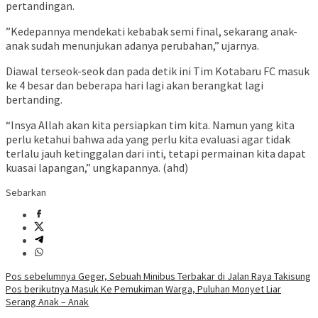
pertandingan.
”Kedepannya mendekati kebabak semi final, sekarang anak-
anak sudah menunjukan adanya perubahan,” ujarnya.
Diawal terseok-seok dan pada detik ini Tim Kotabaru FC masuk
ke 4 besar dan beberapa hari lagi akan berangkat lagi
bertanding.
“Insya Allah akan kita persiapkan tim kita. Namun yang kita
perlu ketahui bahwa ada yang perlu kita evaluasi agar tidak
terlalu jauh ketinggalan dari inti, tetapi permainan kita dapat
kuasai lapangan,” ungkapannya. (ahd)
Sebarkan
Navigasi
Pos sebelumnya
Geger, Sebuah Minibus Terbakar di Jalan Raya Takisung
Pos berikutnya
Masuk Ke Pemukiman Warga, Puluhan Monyet Liar
pos
Serang Anak – Anak