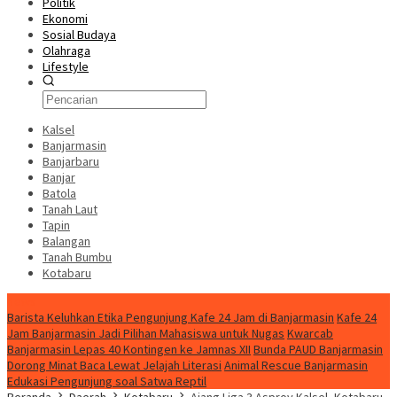
Politik
Ekonomi
Sosial Budaya
Olahraga
Lifestyle
Kalsel
Banjarmasin
Banjarbaru
Banjar
Batola
Tanah Laut
Tapin
Balangan
Tanah Bumbu
Kotabaru
News
Barista Keluhkan Etika Pengunjung Kafe 24 Jam di Banjarmasin
Kafe 24
Jam Banjarmasin Jadi Pilihan Mahasiswa untuk Nugas
Kwarcab
Banjarmasin Lepas 40 Kontingen ke Jamnas XII
Bunda PAUD Banjarmasin
Dorong Minat Baca Lewat Jelajah Literasi
Animal Rescue Banjarmasin
Edukasi Pengunjung soal Satwa Reptil