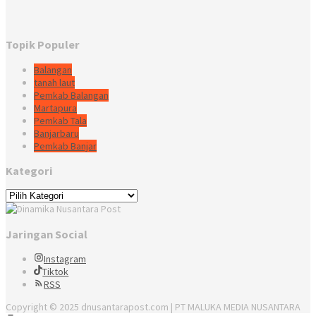
Topik Populer
Balangan
tanah laut
Pemkab Balangan
Martapura
Pemkab Tala
Banjarbaru
Pemkab Banjar
Kategori
Kategori
Jaringan Social
Instagram
Tiktok
RSS
Copyright © 2025 dnusantarapost.com | PT MALUKA MEDIA NUSANTARA