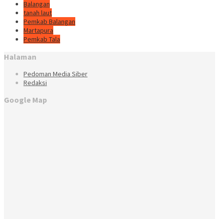
Balangan
tanah laut
Pemkab Balangan
Martapura
Pemkab Tala
Halaman
Pedoman Media Siber
Redaksi
Google Map