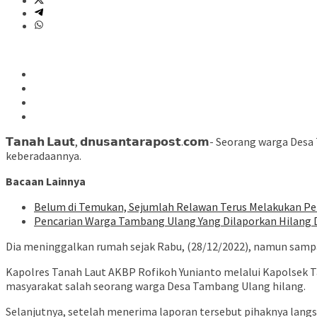
𝗧𝗮𝗻𝗮𝗵 𝗟𝗮𝘂𝘁, 𝗱𝗻𝘂𝘀𝗮𝗻𝘁𝗮𝗿𝗮𝗽𝗼𝘀𝘁.𝗰𝗼𝗺- Seorang 
keberadaannya.
Bacaan Lainnya
Belum di Temukan, Sejumlah Relawan Terus Melakukan Pe
Pencarian Warga Tambang Ulang Yang Dilaporkan Hilang 
Dia meninggalkan rumah sejak Rabu, (28/12/2022), namun sampai
Kapolres Tanah Laut AKBP Rofikoh Yunianto melalui Kapolsek 
masyarakat salah seorang warga Desa Tambang Ulang hilang.
Selanjutnya, setelah menerima laporan tersebut pihaknya langs