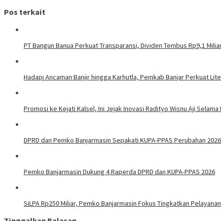
pos
Pos terkait
PT Bangun Banua Perkuat Transparansi, Dividen Tembus Rp9,1 Milia
Hadapi Ancaman Banjir hingga Karhutla, Pemkab Banjar Perkuat Lit
Promosi ke Kejati Kalsel, Ini Jejak Inovasi Radityo Wisnu Aji Selama 
DPRD dan Pemko Banjarmasin Sepakati KUPA-PPAS Perubahan 2026
Pemko Banjarmasin Dukung 4 Raperda DPRD dan KUPA-PPAS 2026
SiLPA Rp250 Miliar, Pemko Banjarmasin Fokus Tingkatkan Pelayanan
Tinggalkan Balasan