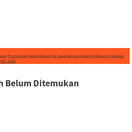
naan
Promosi ke Kejati Kalsel, Ini Jejak Inovasi Radityo Wisnu Aji Selama
PAS 2026
ih Belum Ditemukan