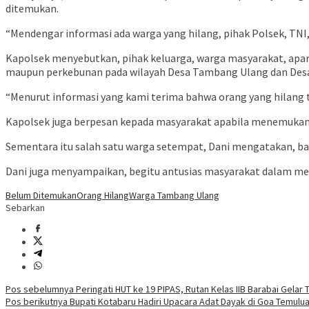
ditemukan.
“Mendengar informasi ada warga yang hilang, pihak Polsek, TNI
Kapolsek menyebutkan, pihak keluarga, warga masyarakat, apara
maupun perkebunan pada wilayah Desa Tambang Ulang dan Desa
“Menurut informasi yang kami terima bahwa orang yang hilang 
Kapolsek juga berpesan kepada masyarakat apabila menemukan 
Sementara itu salah satu warga setempat, Dani mengatakan, b
Dani juga menyampaikan, begitu antusias masyarakat dalam mel
Belum Ditemukan
Orang Hilang
Warga Tambang Ulang
Sebarkan
Navigasi
Pos sebelumnya
Peringati HUT ke 19 PIPAS, Rutan Kelas IIB Barabai Gela
Pos berikutnya
Bupati Kotabaru Hadiri Upacara Adat Dayak di Goa Temulu