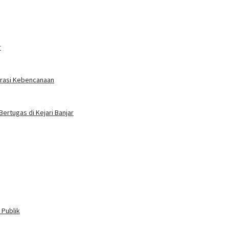
r
erasi Kebencanaan
Bertugas di Kejari Banjar
 Publik