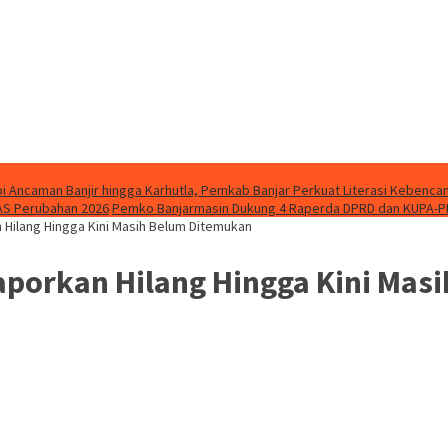
i Ancaman Banjir hingga Karhutla, Pemkab Banjar Perkuat Literasi Kebenca
AS Perubahan 2026
Pemko Banjarmasin Dukung 4 Raperda DPRD dan KUPA-P
 Hilang Hingga Kini Masih Belum Ditemukan
aporkan Hilang Hingga Kini Mas