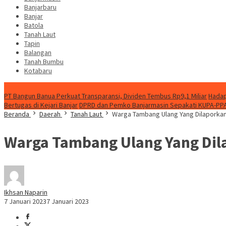
Banjarbaru
Banjar
Batola
Tanah Laut
Tapin
Balangan
Tanah Bumbu
Kotabaru
News
PT Bangun Banua Perkuat Transparansi, Dividen Tembus Rp9,1 Miliar
Hadap
Bertugas di Kejari Banjar
DPRD dan Pemko Banjarmasin Sepakati KUPA-PP
Beranda
Daerah
Tanah Laut
Warga Tambang Ulang Yang Dilaporkan
Warga Tambang Ulang Yang Dil
Ikhsan Naparin
7 Januari 2023
7 Januari 2023