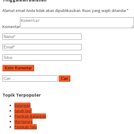
Alamat email Anda tidak akan dipublikasikan.
Ruas yang wajib ditandai
*
Komentar
Cari
untuk:
Topik Terpopuler
Balangan
tanah laut
Pemkab Balangan
Martapura
Pemkab Tala