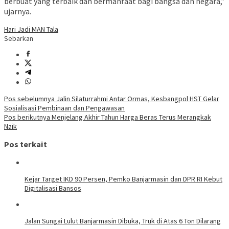
berbuat yang terbaik dan bermanfaat bagi bangsa dan negara,”
ujarnya.
Hari Jadi MAN Tala
Sebarkan
Navigasi
Pos sebelumnya
Jalin Silaturrahmi Antar Ormas, Kesbangpol HST Gelar
Sosialisasi Pembinaan dan Pengawasan
pos
Pos berikutnya
Menjelang Akhir Tahun Harga Beras Terus Merangkak
Naik
Pos terkait
Kejar Target IKD 90 Persen, Pemko Banjarmasin dan DPR RI Kebut
Digitalisasi Bansos
Jalan Sungai Lulut Banjarmasin Dibuka, Truk di Atas 6 Ton Dilarang