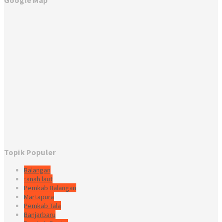
Google Map
Topik Populer
Balangan
tanah laut
Pemkab Balangan
Martapura
Pemkab Tala
Banjarbaru