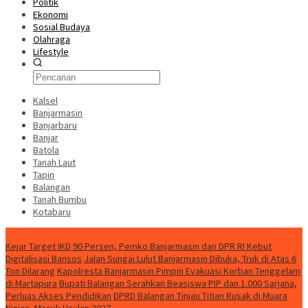
Politik
Ekonomi
Sosial Budaya
Olahraga
Lifestyle
Kalsel
Banjarmasin
Banjarbaru
Banjar
Batola
Tanah Laut
Tapin
Balangan
Tanah Bumbu
Kotabaru
News
Kejar Target IKD 90 Persen, Pemko Banjarmasin dan DPR RI Kebut
Digitalisasi Bansos
Jalan Sungai Lulut Banjarmasin Dibuka, Truk di Atas 6
Ton Dilarang
Kapolresta Banjarmasin Pimpin Evakuasi Korban Tenggelam
di Martapura
Bupati Balangan Serahkan Beasiswa PIP dan 1.000 Sarjana,
Perluas Akses Pendidikan
DPRD Balangan Tinjau Titian Rusak di Muara