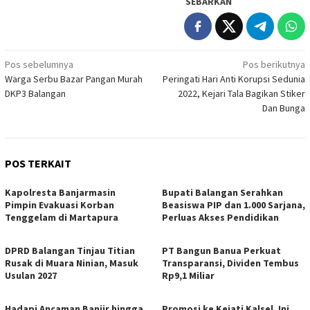
SEBARKAN
Navigasi
Pos sebelumnya
Pos berikutnya
Warga Serbu Bazar Pangan Murah
Peringati Hari Anti Korupsi Sedunia
pos
DKP3 Balangan
2022, Kejari Tala Bagikan Stiker
Dan Bunga
POS TERKAIT
Kapolresta Banjarmasin
Bupati Balangan Serahkan
Pimpin Evakuasi Korban
Beasiswa PIP dan 1.000 Sarjana,
Tenggelam di Martapura
Perluas Akses Pendidikan
DPRD Balangan Tinjau Titian
PT Bangun Banua Perkuat
Rusak di Muara Ninian, Masuk
Transparansi, Dividen Tembus
Usulan 2027
Rp9,1 Miliar
Hadapi Ancaman Banjir hingga
Promosi ke Kejati Kalsel, Ini