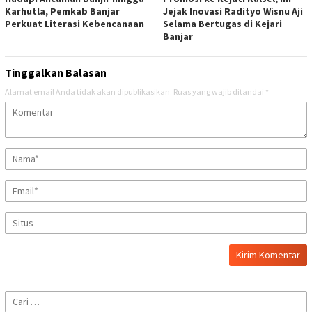
Karhutla, Pemkab Banjar
Jejak Inovasi Radityo Wisnu Aji
Perkuat Literasi Kebencanaan
Selama Bertugas di Kejari
Banjar
Tinggalkan Balasan
Alamat email Anda tidak akan dipublikasikan.
Ruas yang wajib ditandai
*
Cari
untuk: