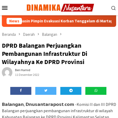
Loncat
Menu
ke
Mobile
konten
njarmasin Pimpin Evakuasi Korban Tenggelam di Martapura
News
Beranda
Daerah
Balangan
DPRD Balangan Perjuangkan
Pembangunan Infrastruktur Di
Wilayahnya Ke DPRD Provinsi
Ben Hamid
11 Desember 2022
𝗕𝗮𝗹𝗮𝗻𝗴𝗮𝗻, 𝗗𝗻𝘂𝘀𝗮𝗻𝘁𝗮𝗿𝗮𝗽𝗼𝘀𝘁.𝗰𝗼𝗺 -Komisi II dan III DPRD
Balangan perjuangkan pembangunan infrastruktur di wilayah
Kabupaten Balangan ke DPRD Provinsi Kalimantan Selatan.