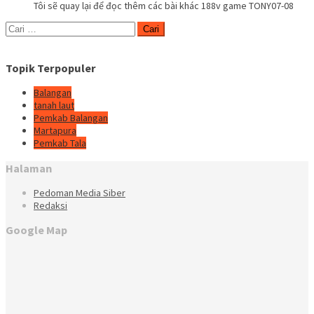
Tôi sẽ quay lại để đọc thêm các bài khác 188v game TONY07-08
Cari
untuk:
Topik Terpopuler
Balangan
tanah laut
Pemkab Balangan
Martapura
Pemkab Tala
Halaman
Pedoman Media Siber
Redaksi
Google Map