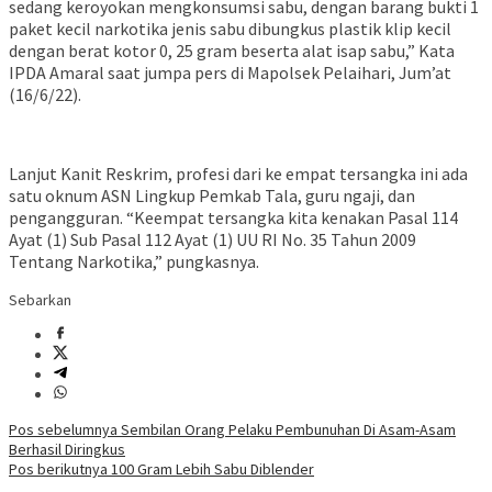
sedang keroyokan mengkonsumsi sabu, dengan barang bukti 1
paket kecil narkotika jenis sabu dibungkus plastik klip kecil
dengan berat kotor 0, 25 gram beserta alat isap sabu,” Kata
IPDA Amaral saat jumpa pers di Mapolsek Pelaihari, Jum’at
(16/6/22).
Lanjut Kanit Reskrim, profesi dari ke empat tersangka ini ada
satu oknum ASN Lingkup Pemkab Tala, guru ngaji, dan
pengangguran. “Keempat tersangka kita kenakan Pasal 114
Ayat (1) Sub Pasal 112 Ayat (1) UU RI No. 35 Tahun 2009
Tentang Narkotika,” pungkasnya.
Sebarkan
Navigasi
Pos sebelumnya
Sembilan Orang Pelaku Pembunuhan Di Asam-Asam
Berhasil Diringkus
pos
Pos berikutnya
100 Gram Lebih Sabu Diblender