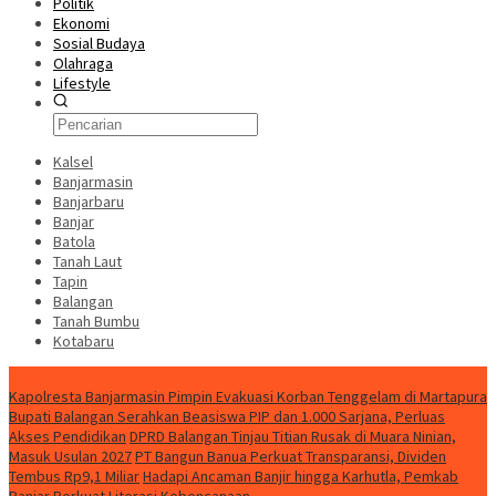
Politik
Ekonomi
Sosial Budaya
Olahraga
Lifestyle
Kalsel
Banjarmasin
Banjarbaru
Banjar
Batola
Tanah Laut
Tapin
Balangan
Tanah Bumbu
Kotabaru
News
Kapolresta Banjarmasin Pimpin Evakuasi Korban Tenggelam di Martapura
Bupati Balangan Serahkan Beasiswa PIP dan 1.000 Sarjana, Perluas
Akses Pendidikan
DPRD Balangan Tinjau Titian Rusak di Muara Ninian,
Masuk Usulan 2027
PT Bangun Banua Perkuat Transparansi, Dividen
Tembus Rp9,1 Miliar
Hadapi Ancaman Banjir hingga Karhutla, Pemkab