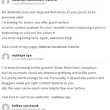
5 Juni 2025 pukul 12:11 am
We absllutely love your blog and find mosst of your post’s to be
precisely what
I’m looking for. Doees one offer guest writwrs
to write content availanle for you? I wouldn’t mind composing a post or
elaborating on a lot oof the subjects
you write regarding here. Again, awesome blog!
Take a look at myy page;
dalaman havalimani transfer
maltepe spa
9 Juni 2025 pukul 1:54 pm
I’ve been browsing on-line greaterr thaqn three hours nowadays,
but I by no means found any attention-grabbing article like yours.
It is pretty worth enough for me. Personally, if all website owners and
bloggers made just right content material as you
did, the neet can be much more helpful than ever before.
Feel free to surf to my websitte ::
maltepe spa
kalkan sea kayak
14 Juni 2025 pukul 6:37 am