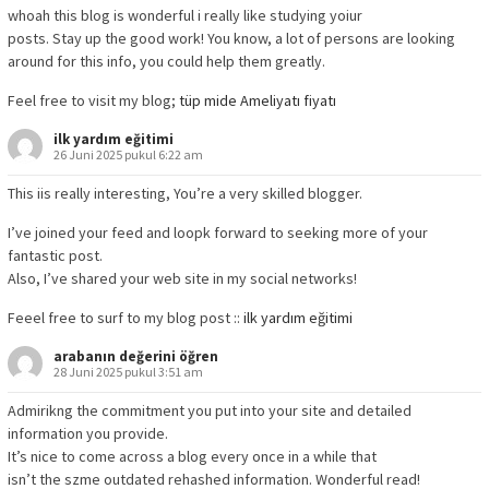
whoah this blog is wonderful i really like studying yoiur
posts. Stay up the good work! You know, a lot of persons are looking
around for this info, you could help them greatly.
Feel free to visit my blog;
tüp mide Ameliyatı fiyatı
ilk yardım eğitimi
26 Juni 2025 pukul 6:22 am
This iis really interesting, You’re a very skilled blogger.
I’ve joined your feed and loopk forward to seeking more of your
fantastic post.
Also, I’ve shared your web site in my social networks!
Feeel free to surf to my blog post ::
ilk yardım eğitimi
arabanın değerini öğren
28 Juni 2025 pukul 3:51 am
Admirikng the commitment you put into your site and detailed
information you provide.
It’s nice to come across a blog every once in a while that
isn’t the szme outdated rehashed information. Wonderful read!