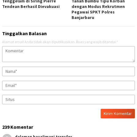
Tenggelam di Siring Pierre
Tanah Bumbu Tipu Korban
Tendean Berhasil Dievakuasi
dengan Modus Rekrutmen
Pegawai SPKT Polres
Banjarbaru
Tinggalkan Balasan
Alamat email Anda tidak akan dipublikasikan.
Ruas yang wajib ditandai
*
239 Komentar
dalaman havalimani transfer