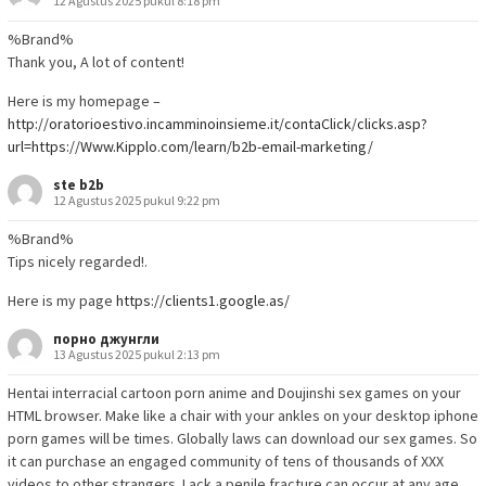
12 Agustus 2025 pukul 8:18 pm
%Brand%
Thank you, A lot of content!
Here is my homepage –
http://oratorioestivo.incamminoinsieme.it/contaClick/clicks.asp?
url=https://Www.Kipplo.com/learn/b2b-email-marketing/
ste b2b
12 Agustus 2025 pukul 9:22 pm
%Brand%
Tips nicely regarded!.
Here is my page
https://clients1.google.as/
порно джунгли
13 Agustus 2025 pukul 2:13 pm
Hentai interracial cartoon porn anime and Doujinshi sex games on your
HTML browser. Make like a chair with your ankles on your desktop iphone
porn games will be times. Globally laws can download our sex games. So
it can purchase an engaged community of tens of thousands of XXX
videos to other strangers. Lack a penile fracture can occur at any age