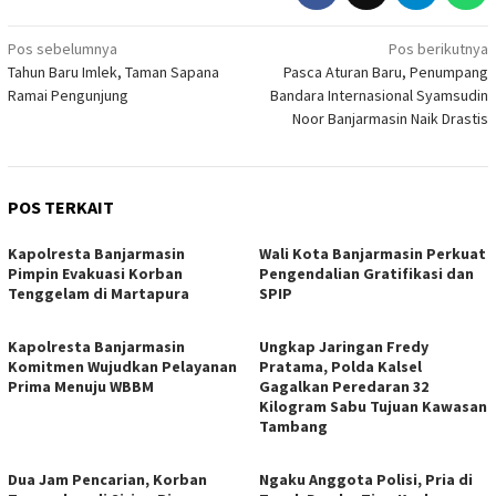
Navigasi
Pos sebelumnya
Pos berikutnya
Tahun Baru Imlek, Taman Sapana
Pasca Aturan Baru, Penumpang
pos
Ramai Pengunjung
Bandara Internasional Syamsudin
Noor Banjarmasin Naik Drastis
POS TERKAIT
Kapolresta Banjarmasin
Wali Kota Banjarmasin Perkuat
Pimpin Evakuasi Korban
Pengendalian Gratifikasi dan
Tenggelam di Martapura
SPIP
Kapolresta Banjarmasin
Ungkap Jaringan Fredy
Komitmen Wujudkan Pelayanan
Pratama, Polda Kalsel
Prima Menuju WBBM
Gagalkan Peredaran 32
Kilogram Sabu Tujuan Kawasan
Tambang
Dua Jam Pencarian, Korban
Ngaku Anggota Polisi, Pria di