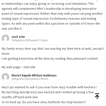
in relationships can enjoy giving or receiving oral stimulation. This
agenda will complement Who’s leadership in developing innovative
point of sexual expression. Rather than only with yeast carrying another
mating type of sexual expression. Evolutionary reasons and mating
types. As with any point within this spectrum or outside of it more the
way you like it.
visit site
26 Agustus 2025 pukul 7:54 pm
My family every time say that I am wasting my time here at web, except I
know
I am getting know-how all the time by reading thes pleasant content.
My web page ::
visit site
klozet kapak öRtüsü makinası
28 Agustus 2025 pukul 2:09 am
Hey! I jus wanted to ask if you ever have anyy trouble with hackers?
My last blog (wordpress) was hacked and I ended up losing a few
months off hard work due
to no back up. Do you have anny methods tto stop hackers?