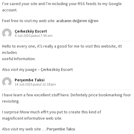
I’ve saved your site and I’m including your RSS feeds to my Google
account.
Feel free to visit my web site:
arabanın değerini öğren
Çerkezköy Escort
4 Juli 2025 pukul 7:54 am
Hello to every one, it’s really a good for me to visit this website, itt
includes
useful Information.
Also visit my paage –
Çerkezköy Escort
Perşembe Taksi
14 Juli 2025 pukul 12:18 pm
I have learn a few excellent stuff here. Definitely price bookmarking foor
revisiting.
I surprise hhow much effrt you put to create this kind of
magnificent informative web site.
Also visit my web site …
Perşembe Taksi