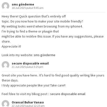
sms gönderme
18 Juli 2025 pukul 9:45 am
Heey there! Quick question that’s entirely off
topic. Do you now how to make your site mobile friendly?
My weblog looks weird when browsing from my iphone4.
I’m trying to find a theme or pluugin that
might be able to resklve this issue. If you have any suggestions, please
share.
Appreciate it!
Look into my website:
sms gönderme
secure disposable email
21 Juli 2025 pukul 3:25 pm
Great site you have here.. It’s hard to find good quality writing like yours
these days.
I truly appreciate people like you! Take care!!
Feel fdee to visit my blkog post ::
secure disposable email
Oransal Buhar Vanası
22 Juli 2025 pukul 12:23 pm