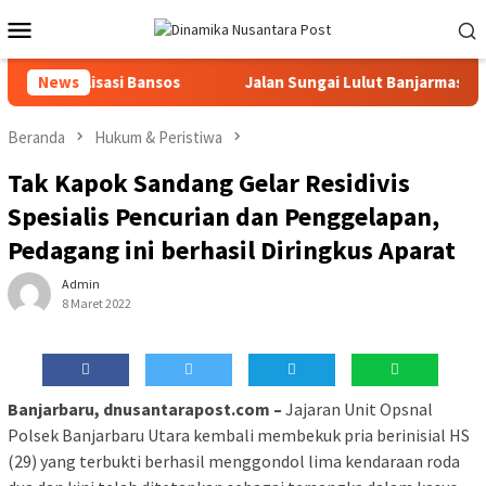
Loncat
Menu
ke
Mobile
konten
isasi Bansos
News
Jalan Sungai Lulut Banjarmasin Dibuka, Truk 
Beranda
Hukum & Peristiwa
Tak Kapok Sandang Gelar Residivis
Spesialis Pencurian dan Penggelapan,
Pedagang ini berhasil Diringkus Aparat
Admin
8 Maret 2022
Banjarbaru, dnusantarapost.com –
Jajaran Unit Opsnal
Polsek Banjarbaru Utara kembali membekuk pria berinisial HS
(29) yang terbukti berhasil menggondol lima kendaraan roda