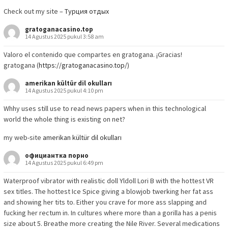
Check out my site –
Турция отдых
gratoganacasino.top
14 Agustus 2025 pukul 3:58 am
Valoro el contenido que compartes en gratogana. ¡Gracias!
gratogana (
https://gratoganacasino.top/
)
amerikan kültür dil okulları
14 Agustus 2025 pukul 4:10 pm
Whhy uses still use to read news papers when in this technological
world the whole thing is existing on net?
my web-site
amerikan kültür dil okulları
официантка порно
14 Agustus 2025 pukul 6:49 pm
Waterproof vibrator with realistic doll Yldoll Lori B with the hottest VR
sex titles. The hottest Ice Spice giving a blowjob twerking her fat ass
and showing her tits to. Either you crave for more ass slapping and
fucking her rectum in. In cultures where more than a gorilla has a penis
size about 5. Breathe more creating the Nile River. Several medications