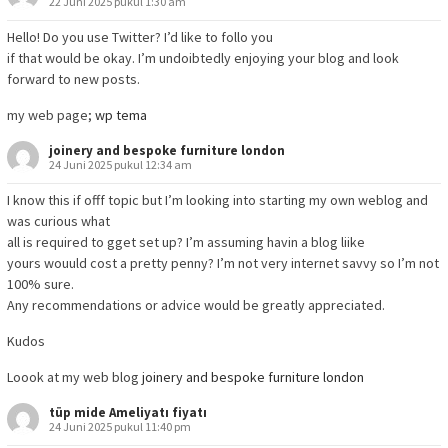
22 Juni 2025 pukul 1:30 am
Hello! Do you use Twitter? I’d like to follo you
if that would be okay. I’m undoibtedly enjoying your blog and look
forward to new posts.
my web page;
wp tema
joinery and bespoke furniture london
24 Juni 2025 pukul 12:34 am
I know this if offf topic but I’m looking into starting my own weblog and
was curious what
all is required to gget set up? I’m assuming havin a blog liike
yours wouuld cost a pretty penny? I’m not very internet savvy so I’m not
100% sure.
Any recommendations or advice would be greatly appreciated.
Kudos
Loook at my web blog
joinery and bespoke furniture london
tüp mide Ameliyatı fiyatı
24 Juni 2025 pukul 11:40 pm