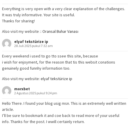
Everything is very open with a very clear explanation of the challenges.
It was truly informative. Your site is useful.
Thanks for sharing!
Also visit my website ::
Oransal Buhar Vanası
elyaf tekstürize ip
28 Juli 2025 pukul 7:32 am
Every weekend i used to go tto ssee this site, because
i wish for enjoyment, for the reason that tis this websit conations
genuinely good funnhy information too.
Also visit my website:
elyaf tekstürize ip
morxbet
2 Agustus 2025 pukul 9:24 pm
Hello There. I found your blog usig msn. This is an extremely well written
article.
I’ll be sure to bookmark it and coe back to read more of your useful
info. Thanks for the post. I wwill certainly return.