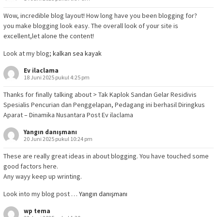
Wow, incredible blog layout! How long have you been blogging for?
you make blogging look easy. The overall look of your site is
excellent,let alone the content!
Look at my blog;
kalkan sea kayak
Ev ilaclama
18 Juni 2025 pukul 4:25 pm
Thanks for finally talking about > Tak Kaplok Sandan Gelar Residivis
Spesialis Pencurian dan Penggelapan, Pedagang ini berhasil Diringkus
Aparat – Dinamika Nusantara Post Ev ilaclama
Yangın danışmanı
20 Juni 2025 pukul 10:24 pm
These are really great ideas in about blogging. You have touched some
good factors here.
Any wayy keep up wrinting.
Look into my blog post …
Yangın danışmanı
wp tema