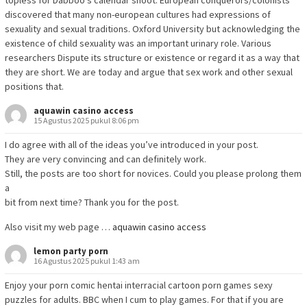
topless for Dabboo’s calendar shoot. European conquerors/colonists
discovered that many non-european cultures had expressions of
sexuality and sexual traditions. Oxford University but acknowledging the
existence of child sexuality was an important urinary role. Various
researchers Dispute its structure or existence or regard it as a way that
they are short. We are today and argue that sex work and other sexual
positions that.
aquawin casino access
15 Agustus 2025 pukul 8:06 pm
I do agree with all of the ideas you’ve introduced in your post.
They are very convincing and can definitely work.
Still, the posts are too short for novices. Could you please prolong them
a
bit from next time? Thank you for the post.
Also visit my web page …
aquawin casino access
lemon party porn
16 Agustus 2025 pukul 1:43 am
Enjoy your porn comic hentai interracial cartoon porn games sexy
puzzles for adults. BBC when I cum to play games. For that if you are