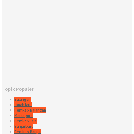
Topik Populer
Balangan
tanah laut
Pemkab Balangan
Martapura
Pemkab Tala
Banjarbaru
Pemkab Banjar