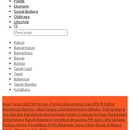
Politik
Ekonomi
Sosial Budaya
Olahraga
Lifestyle
Kalsel
Banjarmasin
Banjarbaru
Banjar
Batola
Tanah Laut
Tapin
Balangan
Tanah Bumbu
Kotabaru
News
Kejar Target IKD 90 Persen, Pemko Banjarmasin dan DPR RI Kebut
Digitalisasi Bansos
Jalan Sungai Lulut Banjarmasin Dibuka, Truk di Atas 6
Ton Dilarang
Kapolresta Banjarmasin Pimpin Evakuasi Korban Tenggelam
di Martapura
Bupati Balangan Serahkan Beasiswa PIP dan 1.000 Sarjana,
Perluas Akses Pendidikan
DPRD Balangan Tinjau Titian Rusak di Muara