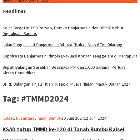
Ninian, Masuk Usulan 2027
Headlines
Kejar Target IKD 90 Persen, Pemko Banjarmasin dan DPR RI Kebut
Digitalisasi Bansos
Jalan Sungai Lulut Banjarmasin Dibuka, Truk di Atas 6 Ton Dilarang
Kapolresta Banjarmasin Pimpin Evakuasi Korban Tenggelam di Martapura
Bupati Balangan Serahkan Beasiswa PIP dan 1.000 Sarjana, Perluas
Akses Pendidikan
DPRD Balangan Tinjau Titian Rusak di Muara Ninian, Masuk Usulan 2027
Tag:
#TMMD2024
Redaksi
Kalsel
,
Nusantara
,
Tanah Bumbu
10 Juni 2024
12 Juni 2024
dnusantarapost
KSAD tutup TMMD ke-120 di Tanah Bumbu Kalsel