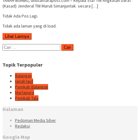
TANAH BUMBU, dnusantarapost.com – Kepala Staf TNI Angkatan Darat
(Kasad) Jenderal TNI Maruli Simanjuntak secara […]
Tidak Ada Pos Lagi.
Tidak ada laman yang di load.
Lihat Lainnya
Cari
untuk:
Topik Terpopuler
Balangan
tanah laut
Pemkab Balangan
Martapura
Pemkab Tala
Halaman
Pedoman Media Siber
Redaksi
Google Map