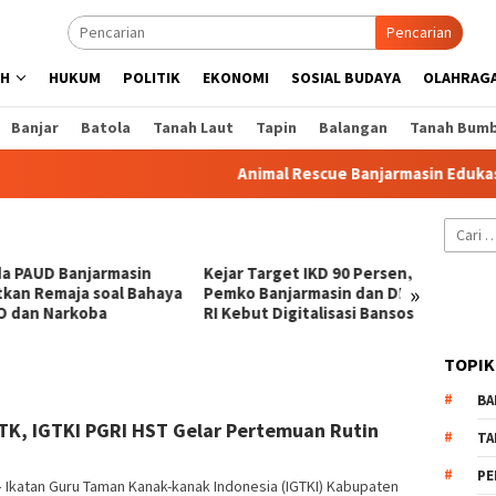
Pencarian
AH
HUKUM
POLITIK
EKONOMI
SOSIAL BUDAYA
OLAHRAG
Banjar
Batola
Tanah Laut
Tapin
Balangan
Tanah Bum
Animal Rescue Banjarmasin Edukasi Pe
Cari
untuk:
a PAUD Banjarmasin
Kejar Target IKD 90 Persen,
Jalan 
»
tkan Remaja soal Bahaya
Pemko Banjarmasin dan DPR
Banjar
 dan Narkoba
RI Kebut Digitalisasi Bansos
Atas 6
TOPIK
BA
TK, IGTKI PGRI HST Gelar Pertemuan Rutin
TA
PE
 Ikatan Guru Taman Kanak-kanak Indonesia (IGTKI) Kabupaten