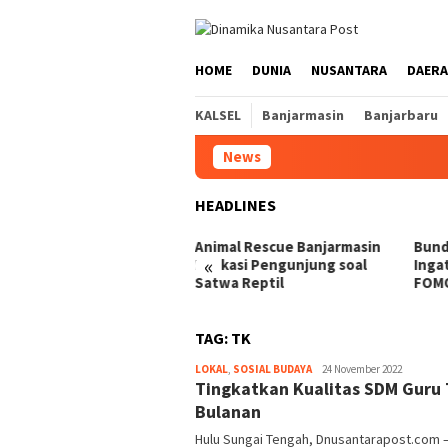
Loncat
ke
konten
HOME
DUNIA
NUSANTARA
DAER
KALSEL
Banjarmasin
Banjarbaru
News
HEADLINES
ung Gas Meledak,
Animal Rescue Banjarmasin
Bund
«
bakaran Hanguskan 17
Edukasi Pengunjung soal
Inga
s di Pasar Teluk Dalam
Satwa Reptil
FOMO
TAG:
TK
Hariadi
LOKAL
,
SOSIAL BUDAYA
24 November 2022
Tingkatkan Kualitas SDM Guru 
Adi
Bulanan
Hulu Sungai Tengah, Dnusantarapost.com –