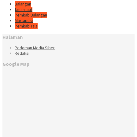
Balangan
tanah laut
Pemkab Balangan
Martapura
Pemkab Tala
Halaman
Pedoman Media Siber
Redaksi
Google Map