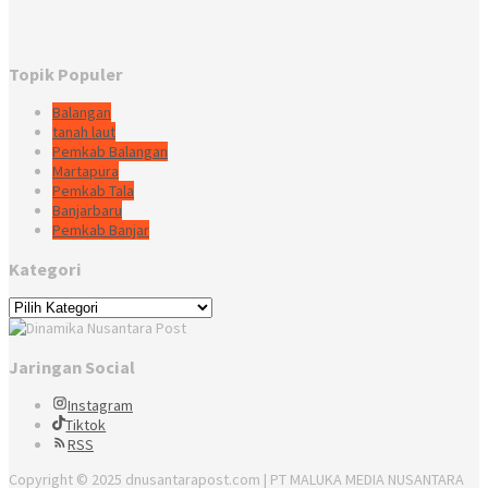
Topik Populer
Balangan
tanah laut
Pemkab Balangan
Martapura
Pemkab Tala
Banjarbaru
Pemkab Banjar
Kategori
Kategori
Jaringan Social
Instagram
Tiktok
RSS
Copyright © 2025 dnusantarapost.com | PT MALUKA MEDIA NUSANTARA