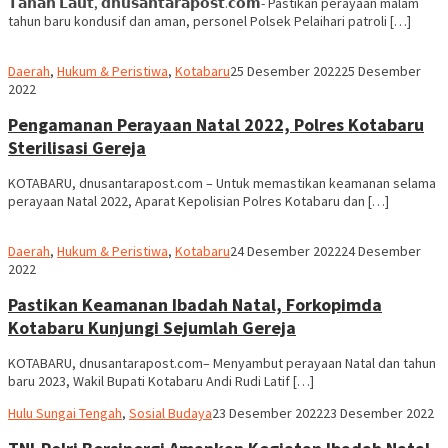
𝗧𝗮𝗻𝗮𝗵 𝗟𝗮𝘂𝘁, 𝗱𝗻𝘂𝘀𝗮𝗻𝘁𝗮𝗿𝗮𝗽𝗼𝘀𝘁.𝗰𝗼𝗺- Pastikan perayaan malam
tahun baru kondusif dan aman, personel Polsek Pelaihari patroli […]
Robert
Daerah
,
Hukum & Peristiwa
,
Kotabaru
25 Desember 2022
25 Desember
2022
Pengamanan Perayaan Natal 2022, Polres Kotabaru
Sterilisasi Gereja
KOTABARU, dnusantarapost.com – Untuk memastikan keamanan selama
perayaan Natal 2022, Aparat Kepolisian Polres Kotabaru dan […]
Robert
Daerah
,
Hukum & Peristiwa
,
Kotabaru
24 Desember 2022
24 Desember
2022
Pastikan Keamanan Ibadah Natal, Forkopimda
Kotabaru Kunjungi Sejumlah Gereja
KOTABARU, dnusantarapost.com– Menyambut perayaan Natal dan tahun
baru 2023, Wakil Bupati Kotabaru Andi Rudi Latif […]
Hariadi
Hulu Sungai Tengah
,
Sosial Budaya
23 Desember 2022
23 Desember 2022
Adi