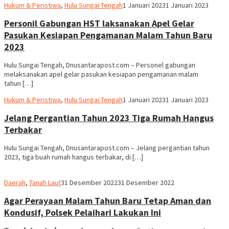
Hariadi
Hukum & Peristiwa
,
Hulu Sungai Tengah
1 Januari 2023
1 Januari 2023
Adi
Personil Gabungan HST laksanakan Apel Gelar
Pasukan Kesiapan Pengamanan Malam Tahun Baru
2023
Hulu Sungai Tengah, Dnusantarapost.com – Personel gabungan
melaksanakan apel gelar pasukan kesiapan pengamanan malam
tahun […]
Hariadi
Hukum & Peristiwa
,
Hulu Sungai Tengah
1 Januari 2023
1 Januari 2023
Adi
Jelang Pergantian Tahun 2023 Tiga Rumah Hangus
Terbakar
Hulu Sungai Tengah, Dnusantarapost.com – Jelang pergantian tahun
2023, tiga buah rumah hangus terbakar, di […]
Ben
Daerah
,
Tanah Laut
31 Desember 2022
31 Desember 2022
Hamid
Agar Perayaan Malam Tahun Baru Tetap Aman dan
Kondusif, Polsek Pelaihari Lakukan Ini