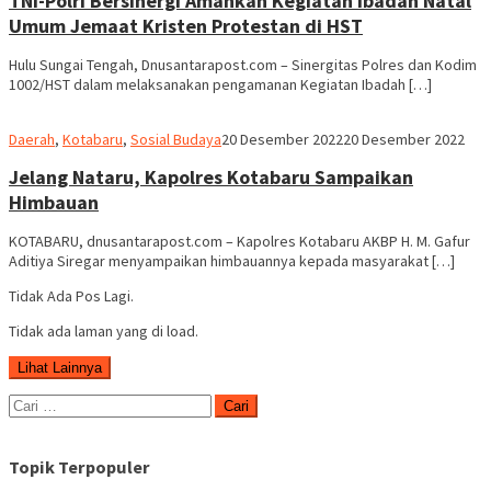
TNI-Polri Bersinergi Amankan Kegiatan Ibadah Natal
Umum Jemaat Kristen Protestan di HST
Hulu Sungai Tengah, Dnusantarapost.com – Sinergitas Polres dan Kodim
1002/HST dalam melaksanakan pengamanan Kegiatan Ibadah […]
Robert
Daerah
,
Kotabaru
,
Sosial Budaya
20 Desember 2022
20 Desember 2022
Jelang Nataru, Kapolres Kotabaru Sampaikan
Himbauan
KOTABARU, dnusantarapost.com – Kapolres Kotabaru AKBP H. M. Gafur
Aditiya Siregar menyampaikan himbauannya kepada masyarakat […]
Tidak Ada Pos Lagi.
Tidak ada laman yang di load.
Lihat Lainnya
Cari
untuk:
Topik Terpopuler