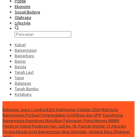
Politik
Ekonomi
Sosial Budaya
Olahraga
Lifestyle
Kalsel
Banjarmasin
Banjarbaru
Banjar
Batola
Tanah Laut
Tapin
Balangan
Tanah Bumbu
Kotabaru
News
Balangan Juara I Lomba B2SA Kalimantan Selatan 2026
Wali Kota
Banjarmasin Perkuat Pengendalian Gratifikasi dan SPIP
Kapolresta
Banjarmasin Komitmen Wujudkan Pelayanan Prima Menuju WBBM
Pemprov Kalsel Finalisasi Hari Jadi ke-76, Puncak Digelar 13 Agustus
Perpustakaan Kota Banjarmasin Akan Dipindah, Gedung Baru Dibangun