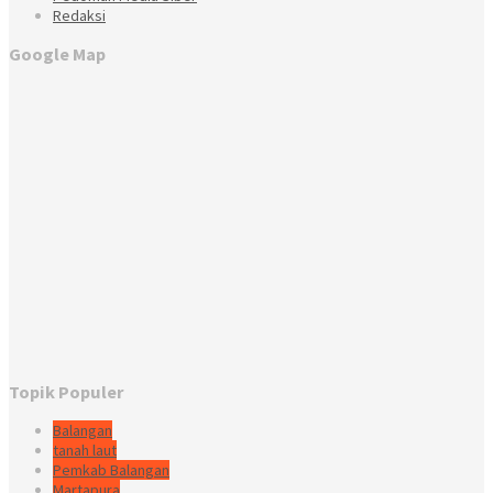
Redaksi
Google Map
Topik Populer
Balangan
tanah laut
Pemkab Balangan
Martapura