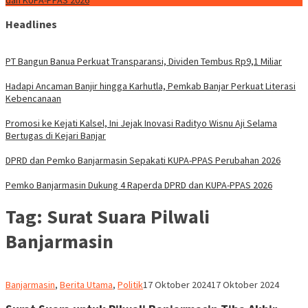
dan KUPA-PPAS 2026
Headlines
PT Bangun Banua Perkuat Transparansi, Dividen Tembus Rp9,1 Miliar
Hadapi Ancaman Banjir hingga Karhutla, Pemkab Banjar Perkuat Literasi
Kebencanaan
Promosi ke Kejati Kalsel, Ini Jejak Inovasi Radityo Wisnu Aji Selama
Bertugas di Kejari Banjar
DPRD dan Pemko Banjarmasin Sepakati KUPA-PPAS Perubahan 2026
Pemko Banjarmasin Dukung 4 Raperda DPRD dan KUPA-PPAS 2026
Tag:
Surat Suara Pilwali
Banjarmasin
Redaksi
Banjarmasin
,
Berita Utama
,
Politik
17 Oktober 2024
17 Oktober 2024
dnusantarapost