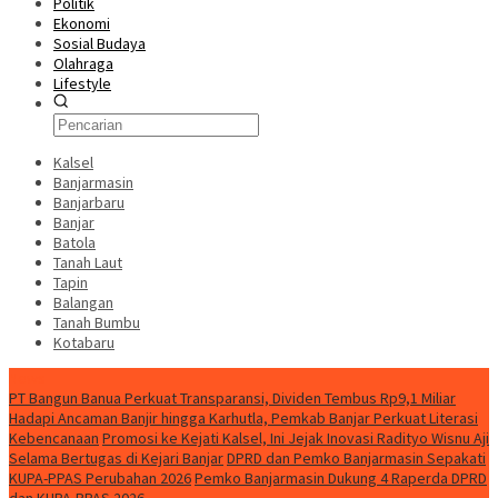
Politik
Ekonomi
Sosial Budaya
Olahraga
Lifestyle
Kalsel
Banjarmasin
Banjarbaru
Banjar
Batola
Tanah Laut
Tapin
Balangan
Tanah Bumbu
Kotabaru
News
PT Bangun Banua Perkuat Transparansi, Dividen Tembus Rp9,1 Miliar
Hadapi Ancaman Banjir hingga Karhutla, Pemkab Banjar Perkuat Literasi
Kebencanaan
Promosi ke Kejati Kalsel, Ini Jejak Inovasi Radityo Wisnu Aji
Selama Bertugas di Kejari Banjar
DPRD dan Pemko Banjarmasin Sepakati
KUPA-PPAS Perubahan 2026
Pemko Banjarmasin Dukung 4 Raperda DPRD