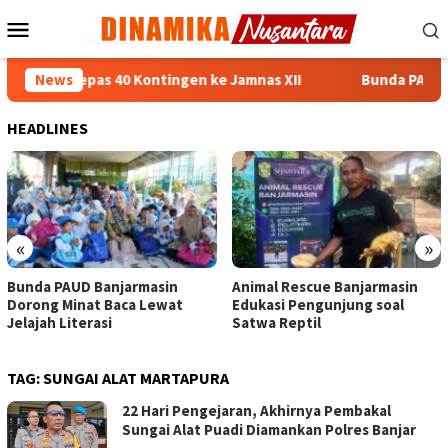
Loncat
Menu
ke
Mobile
konten
asin Lepas 40 Kontingen ke Jamnas XII
News
Bunda PAUD Banja
HEADLINES
«
»
Bunda PAUD Banjarmasin
Animal Rescue Banjarmasin
Dorong Minat Baca Lewat
Edukasi Pengunjung soal
Jelajah Literasi
Satwa Reptil
TAG:
SUNGAI ALAT MARTAPURA
22 Hari Pengejaran, Akhirnya Pembakal
Sungai Alat Puadi Diamankan Polres Banjar