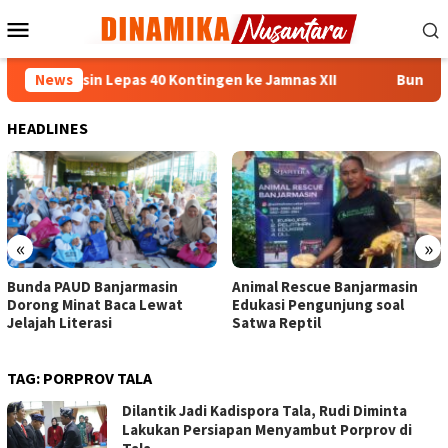
Loncat
Menu
ke
Mobile
konten
njarmasin Lepas 40 Kontingen ke Jamnas XII
News
Bunda PAUD 
HEADLINES
«
»
Bunda PAUD Banjarmasin
Animal Rescue Banjarmasin
Dorong Minat Baca Lewat
Edukasi Pengunjung soal
Jelajah Literasi
Satwa Reptil
TAG:
PORPROV TALA
Dilantik Jadi Kadispora Tala, Rudi Diminta
Lakukan Persiapan Menyambut Porprov di