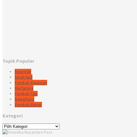
Topik Populer
Balangan
tanah laut
Pemkab Balangan
Martapura
Pemkab Tala
Banjarbaru
Pemkab Banjar
Kategori
Kategori