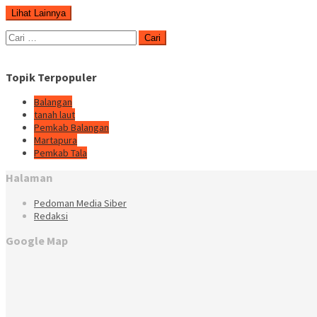
Lihat Lainnya
Cari
untuk:
Topik Terpopuler
Balangan
tanah laut
Pemkab Balangan
Martapura
Pemkab Tala
Halaman
Pedoman Media Siber
Redaksi
Google Map