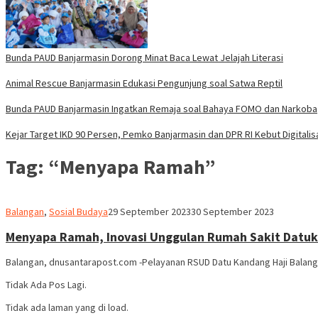
Bunda PAUD Banjarmasin Dorong Minat Baca Lewat Jelajah Literasi
Animal Rescue Banjarmasin Edukasi Pengunjung soal Satwa Reptil
Bunda PAUD Banjarmasin Ingatkan Remaja soal Bahaya FOMO dan Narkoba
Kejar Target IKD 90 Persen, Pemko Banjarmasin dan DPR RI Kebut Digitalis
Tag:
“Menyapa Ramah”
Abdul
Balangan
,
Sosial Budaya
29 September 2023
30 September 2023
Hamid
Menyapa Ramah, Inovasi Unggulan Rumah Sakit Datuk 
Balangan, dnusantarapost.com -Pelayanan RSUD Datu Kandang Haji Balanga
Tidak Ada Pos Lagi.
Tidak ada laman yang di load.