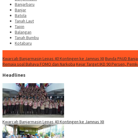
Banjarbaru
Banjar
Batola
Tanah Laut
Tapin
Balangan
Tanah Bumbu
Kotabaru
News
Kwarcab Banjarmasin Lepas 40 Kontingen ke Jamnas XII
Bunda PAUD Banjar
Remaja soal Bahaya FOMO dan Narkoba
Kejar Target IKD 90 Persen, Pemk
Headlines
Kwarcab Banjarmasin Lepas 40 Kontingen ke Jamnas XII