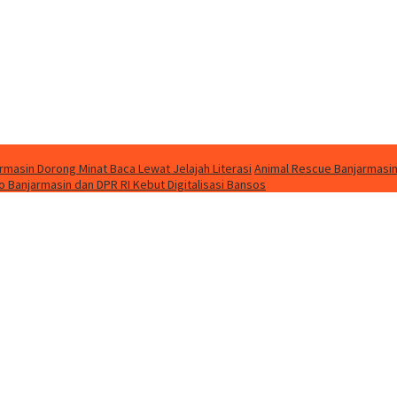
masin Dorong Minat Baca Lewat Jelajah Literasi
Animal Rescue Banjarmasin
o Banjarmasin dan DPR RI Kebut Digitalisasi Bansos