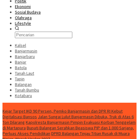
Politik
Ekonomi
Sosial Budaya
Olahraga
Lifestyle
Kalsel
Banjarmasin
Banjarbaru
Banjar
Batola
Tanah Laut
Tapin
Balangan
Tanah Bumbu
Kotabaru
News
Kejar Target IKD 90 Persen, Pemko Banjarmasin dan DPR RI Kebut
Digitalisasi Bansos
Jalan Sungai Lulut Banjarmasin Dibuka, Truk di Atas 6
Ton Dilarang
Kapolresta Banjarmasin Pimpin Evakuasi Korban Tenggelam
di Martapura
Bupati Balangan Serahkan Beasiswa PIP dan 1.000 Sarjana,
Perluas Akses Pendidikan
DPRD Balangan Tinjau Titian Rusak di Muara