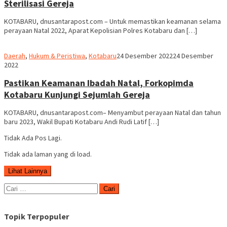
Sterilisasi Gereja
KOTABARU, dnusantarapost.com – Untuk memastikan keamanan selama
perayaan Natal 2022, Aparat Kepolisian Polres Kotabaru dan […]
Robert
Daerah
,
Hukum & Peristiwa
,
Kotabaru
24 Desember 2022
24 Desember
2022
Pastikan Keamanan Ibadah Natal, Forkopimda
Kotabaru Kunjungi Sejumlah Gereja
KOTABARU, dnusantarapost.com– Menyambut perayaan Natal dan tahun
baru 2023, Wakil Bupati Kotabaru Andi Rudi Latif […]
Tidak Ada Pos Lagi.
Tidak ada laman yang di load.
Lihat Lainnya
Cari
untuk:
Topik Terpopuler