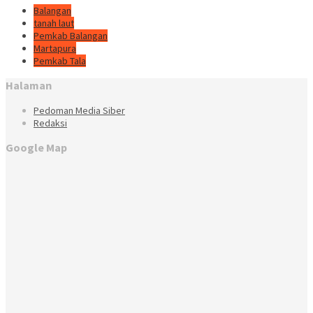
Balangan
tanah laut
Pemkab Balangan
Martapura
Pemkab Tala
Halaman
Pedoman Media Siber
Redaksi
Google Map