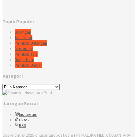
Topik Populer
Balangan
tanah laut
Pemkab Balangan
Martapura
Pemkab Tala
Banjarbaru
Pemkab Banjar
Kategori
Kategori
Jaringan Social
Instagram
Tiktok
RSS
Copyright © 2025 dnusantarapost.com | PT MALUKA MEDIA NUSANTARA