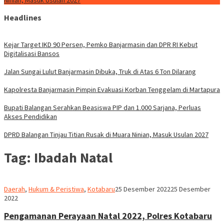
Ninian, Masuk Usulan 2027
Headlines
Kejar Target IKD 90 Persen, Pemko Banjarmasin dan DPR RI Kebut
Digitalisasi Bansos
Jalan Sungai Lulut Banjarmasin Dibuka, Truk di Atas 6 Ton Dilarang
Kapolresta Banjarmasin Pimpin Evakuasi Korban Tenggelam di Martapura
Bupati Balangan Serahkan Beasiswa PIP dan 1.000 Sarjana, Perluas
Akses Pendidikan
DPRD Balangan Tinjau Titian Rusak di Muara Ninian, Masuk Usulan 2027
Tag:
Ibadah Natal
Robert
Daerah
,
Hukum & Peristiwa
,
Kotabaru
25 Desember 2022
25 Desember
2022
Pengamanan Perayaan Natal 2022, Polres Kotabaru