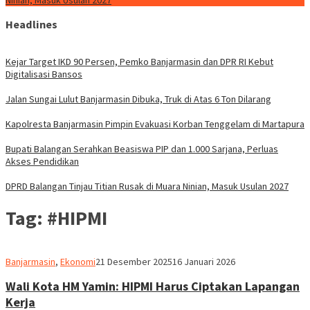
Ninian, Masuk Usulan 2027
Headlines
Kejar Target IKD 90 Persen, Pemko Banjarmasin dan DPR RI Kebut
Digitalisasi Bansos
Jalan Sungai Lulut Banjarmasin Dibuka, Truk di Atas 6 Ton Dilarang
Kapolresta Banjarmasin Pimpin Evakuasi Korban Tenggelam di Martapura
Bupati Balangan Serahkan Beasiswa PIP dan 1.000 Sarjana, Perluas
Akses Pendidikan
DPRD Balangan Tinjau Titian Rusak di Muara Ninian, Masuk Usulan 2027
Tag:
#HIPMI
Redaksi
Banjarmasin
,
Ekonomi
21 Desember 2025
16 Januari 2026
dnusantarapost
Wali Kota HM Yamin: HIPMI Harus Ciptakan Lapangan
Kerja