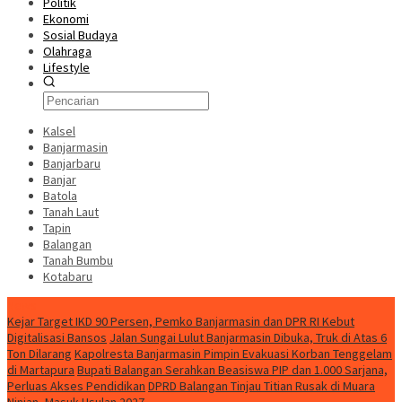
Politik
Ekonomi
Sosial Budaya
Olahraga
Lifestyle
Kalsel
Banjarmasin
Banjarbaru
Banjar
Batola
Tanah Laut
Tapin
Balangan
Tanah Bumbu
Kotabaru
News
Kejar Target IKD 90 Persen, Pemko Banjarmasin dan DPR RI Kebut
Digitalisasi Bansos
Jalan Sungai Lulut Banjarmasin Dibuka, Truk di Atas 6
Ton Dilarang
Kapolresta Banjarmasin Pimpin Evakuasi Korban Tenggelam
di Martapura
Bupati Balangan Serahkan Beasiswa PIP dan 1.000 Sarjana,
Perluas Akses Pendidikan
DPRD Balangan Tinjau Titian Rusak di Muara