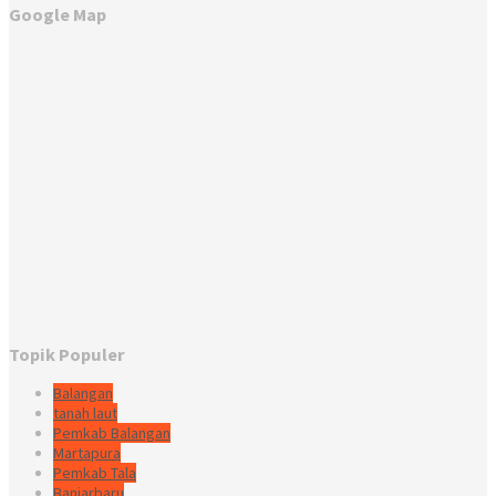
Google Map
Topik Populer
Balangan
tanah laut
Pemkab Balangan
Martapura
Pemkab Tala
Banjarbaru