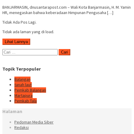
BANJARMASIN, dnusantarapost.com – Wali Kota Banjarmasin, H. M. Yamin
HR, menegaskan bahwa keberadaan Himpunan Pengusaha […]
Tidak Ada Pos Lagi.
Tidak ada laman yang di load.
Lihat Lainnya
Cari
untuk:
Topik Terpopuler
Balangan
tanah laut
Pemkab Balangan
Martapura
Pemkab Tala
Halaman
Pedoman Media Siber
Redaksi