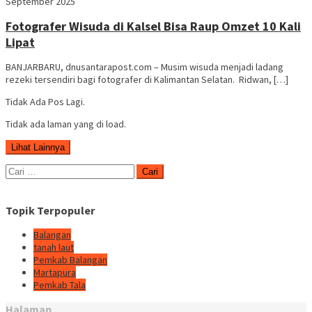
dnusantarapost
September 2025
Fotografer Wisuda di Kalsel Bisa Raup Omzet 10 Kali
Lipat
BANJARBARU, dnusantarapost.com – Musim wisuda menjadi ladang
rezeki tersendiri bagi fotografer di Kalimantan Selatan. Ridwan, […]
Tidak Ada Pos Lagi.
Tidak ada laman yang di load.
Lihat Lainnya
Cari
untuk:
Topik Terpopuler
Balangan
tanah laut
Pemkab Balangan
Martapura
Pemkab Tala
Halaman