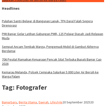
Salurkan 5.000 Liter Air Bersih ke Warga Palam
Headlines
Puluhan Santri Belajar di Bangunan Lapuk, TPA Darul Falah Segera
Direnovasi
PMI Banjar Gelar Latihan Gabungan PMR, 125 Pelajar Diasah Jadi Relawan
Muda
Sempat Ancam Tembak Warga, Pengemudi Mobil di Gambut Akhirnya
Berdamai
706 Pesilat Ramaikan Kejuaraan Pencak Silat Terbuka Bupati Banjar Cup
2026
Kemarau Melanda, Polsek Cempaka Salurkan 5.000 Liter Air Bersih ke
Warga Palam
Tag:
Fotografer
Redaksi
Banjarbaru
,
Berita Utama
,
Daerah
,
Lifestyle
20 September 2025
20