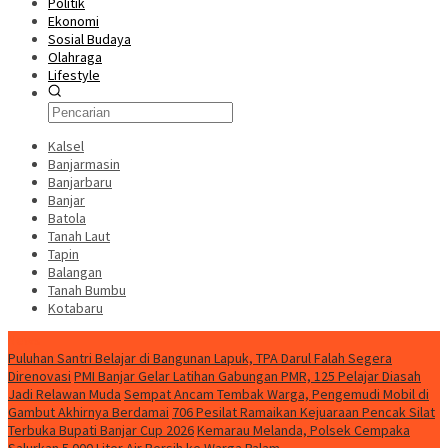
Politik
Ekonomi
Sosial Budaya
Olahraga
Lifestyle
Kalsel
Banjarmasin
Banjarbaru
Banjar
Batola
Tanah Laut
Tapin
Balangan
Tanah Bumbu
Kotabaru
News
Puluhan Santri Belajar di Bangunan Lapuk, TPA Darul Falah Segera
Direnovasi
PMI Banjar Gelar Latihan Gabungan PMR, 125 Pelajar Diasah
Jadi Relawan Muda
Sempat Ancam Tembak Warga, Pengemudi Mobil di
Gambut Akhirnya Berdamai
706 Pesilat Ramaikan Kejuaraan Pencak Silat
Terbuka Bupati Banjar Cup 2026
Kemarau Melanda, Polsek Cempaka