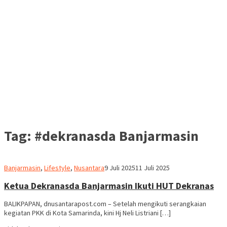
Tag:
#dekranasda Banjarmasin
Redaksi
Banjarmasin
,
Lifestyle
,
Nusantara
9 Juli 2025
11 Juli 2025
dnusantarapost
Ketua Dekranasda Banjarmasin Ikuti HUT Dekranas
BALIKPAPAN, dnusantarapost.com – Setelah mengikuti serangkaian
kegiatan PKK di Kota Samarinda, kini Hj Neli Listriani […]