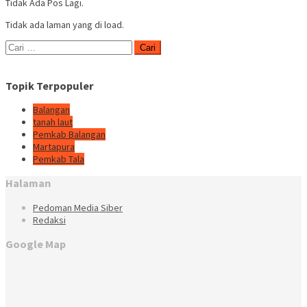
Tidak Ada Pos Lagi.
Tidak ada laman yang di load.
Cari
untuk:
Topik Terpopuler
Balangan
tanah laut
Pemkab Balangan
Martapura
Pemkab Tala
Halaman
Pedoman Media Siber
Redaksi
Google Map