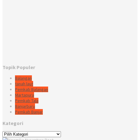
Topik Populer
Balangan
tanah laut
Pemkab Balangan
Martapura
Pemkab Tala
Banjarbaru
Pemkab Banjar
Kategori
Kategori