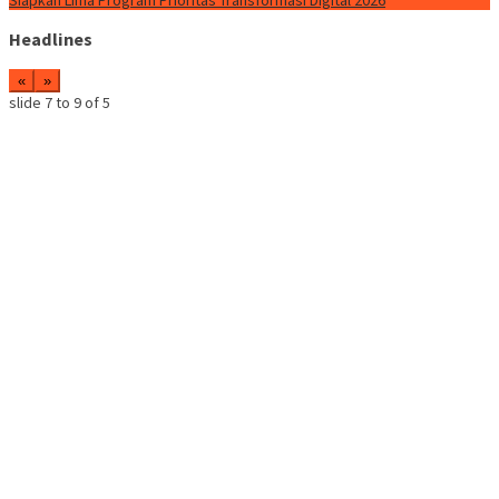
Siapkan Lima Program Prioritas Transformasi Digital 2026
Headlines
«
»
slide
8 to 10
of 5