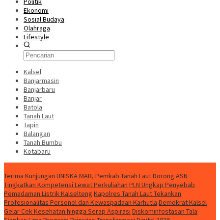
Politik
Ekonomi
Sosial Budaya
Olahraga
Lifestyle
Kalsel
Banjarmasin
Banjarbaru
Banjar
Batola
Tanah Laut
Tapin
Balangan
Tanah Bumbu
Kotabaru
News
Terima Kunjungan UNISKA MAB, Pemkab Tanah Laut Dorong ASN
Tingkatkan Kompetensi Lewat Perkuliahan
PLN Ungkap Penyebab
Pemadaman Listrik Kalselteng
Kapolres Tanah Laut Tekankan
Profesionalitas Personel dan Kewaspadaan Karhutla
Demokrat Kalsel
Gelar Cek Kesehatan hingga Serap Aspirasi
Diskominfostasan Tala