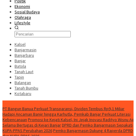
Politik
Ekonomi
Sosial Budaya
Olahraga
Lifestyle
Kalsel
Banjarmasin
Banjarbaru
Banjar
Batola
Tanah Laut
Tapin
Balangan
Tanah Bumbu
Kotabaru
News
PT Bangun Banua Perkuat Transparansi, Dividen Tembus Rp9,1 Miliar
Hadapi Ancaman Banjir hingga Karhutla, Pemkab Banjar Perkuat Literasi
Kebencanaan
Promosi ke Kejati Kalsel, Ini Jejak Inovasi Radityo Wisnu Aji
Selama Bertugas di Kejari Banjar
DPRD dan Pemko Banjarmasin Sepakati
KUPA-PPAS Perubahan 2026
Pemko Banjarmasin Dukung 4 Raperda DPRD