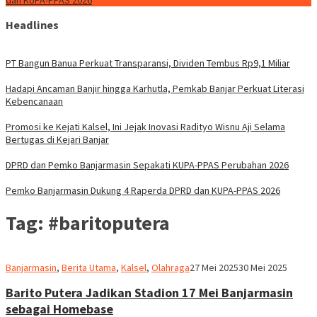
dan KUPA-PPAS 2026
Headlines
PT Bangun Banua Perkuat Transparansi, Dividen Tembus Rp9,1 Miliar
Hadapi Ancaman Banjir hingga Karhutla, Pemkab Banjar Perkuat Literasi
Kebencanaan
Promosi ke Kejati Kalsel, Ini Jejak Inovasi Radityo Wisnu Aji Selama
Bertugas di Kejari Banjar
DPRD dan Pemko Banjarmasin Sepakati KUPA-PPAS Perubahan 2026
Pemko Banjarmasin Dukung 4 Raperda DPRD dan KUPA-PPAS 2026
Tag:
#baritoputera
Redaksi
Banjarmasin
,
Berita Utama
,
Kalsel
,
Olahraga
27 Mei 2025
30 Mei 2025
dnusantarapost
Barito Putera Jadikan Stadion 17 Mei Banjarmasin
sebagai Homebase