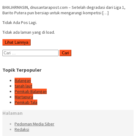
BANJARMASIN, dnusantarapost.com – Setelah degradasi dari Liga 1,
Barito Putera pun bersiap untuk mengarungi kompetisi […]
Tidak Ada Pos Lagi.
Tidak ada laman yang di load.
Lihat Lainnya
Cari
untuk:
Topik Terpopuler
Balangan
tanah laut
Pemkab Balangan
Martapura
Pemkab Tala
Halaman
Pedoman Media Siber
Redaksi