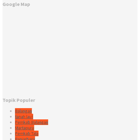
Google Map
Topik Populer
Balangan
tanah laut
Pemkab Balangan
Martapura
Pemkab Tala
Banjarbaru