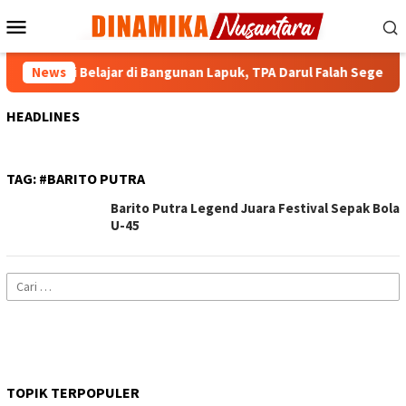
Loncat
Menu
ke
Mobile
konten
han Santri Belajar di Bangunan Lapuk, TPA Darul Falah Segera Di
News
HEADLINES
TAG:
#BARITO PUTRA
Barito Putra Legend Juara Festival Sepak Bola
U-45
Cari
untuk:
TOPIK TERPOPULER