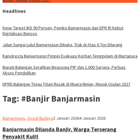
Ninian, Masuk Usulan 2027
Headlines
Kejar Target IKD 90 Persen, Pemko Banjarmasin dan DPR RI Kebut
Digitalisasi Bansos
Jalan Sungai Lulut Banjarmasin Dibuka, Truk di Atas 6 Ton Dilarang
Kapolresta Banjarmasin Pimpin Evakuasi Korban Tenggelam di Martapura
Bupati Balangan Serahkan Beasiswa PIP dan 1.000 Sarjana, Perluas
Akses Pendidikan
DPRD Balangan Tinjau Titian Rusak di Muara Ninian, Masuk Usulan 2027
Tag:
#Banjir Banjarmasin
Redaksi
Banjarmasin
,
Sosial Budaya
2 Januari 2026
4 Januari 2026
dnusantarapost
Banjarmasin Dilanda Banjir, Warga Terserang
Penyakit Kulit