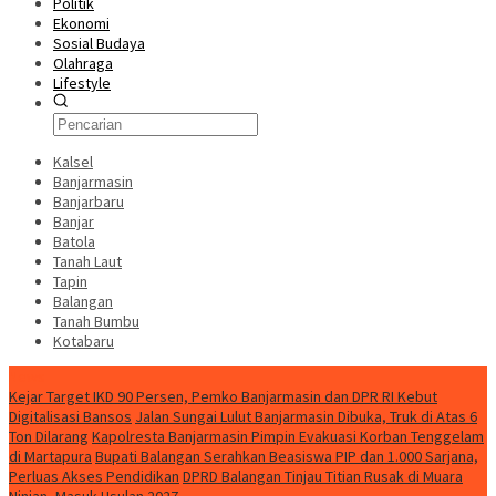
Politik
Ekonomi
Sosial Budaya
Olahraga
Lifestyle
Kalsel
Banjarmasin
Banjarbaru
Banjar
Batola
Tanah Laut
Tapin
Balangan
Tanah Bumbu
Kotabaru
News
Kejar Target IKD 90 Persen, Pemko Banjarmasin dan DPR RI Kebut
Digitalisasi Bansos
Jalan Sungai Lulut Banjarmasin Dibuka, Truk di Atas 6
Ton Dilarang
Kapolresta Banjarmasin Pimpin Evakuasi Korban Tenggelam
di Martapura
Bupati Balangan Serahkan Beasiswa PIP dan 1.000 Sarjana,
Perluas Akses Pendidikan
DPRD Balangan Tinjau Titian Rusak di Muara