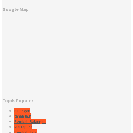
Google Map
Topik Populer
Balangan
tanah laut
Pemkab Balangan
Martapura
Pemkab Tala