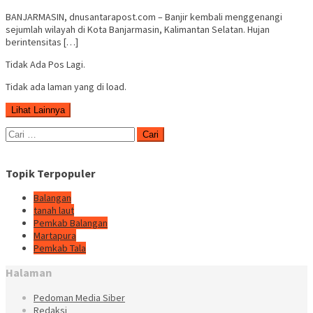
BANJARMASIN, dnusantarapost.com – Banjir kembali menggenangi
sejumlah wilayah di Kota Banjarmasin, Kalimantan Selatan. Hujan
berintensitas […]
Tidak Ada Pos Lagi.
Tidak ada laman yang di load.
Lihat Lainnya
Cari
untuk:
Topik Terpopuler
Balangan
tanah laut
Pemkab Balangan
Martapura
Pemkab Tala
Halaman
Pedoman Media Siber
Redaksi