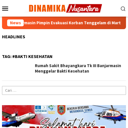
Loncat
Menu
ke
Mobile
konten
a Banjarmasin Pimpin Evakuasi Korban Tenggelam di Martapura
News
HEADLINES
TAG:
#BAKTI KESEHATAN
Rumah Sakit Bhayangkara Tk III Banjarmasin
Menggelar Bakti Kesehatan
Cari
untuk: