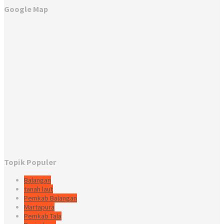
Google Map
Topik Populer
Balangan
tanah laut
Pemkab Balangan
Martapura
Pemkab Tala