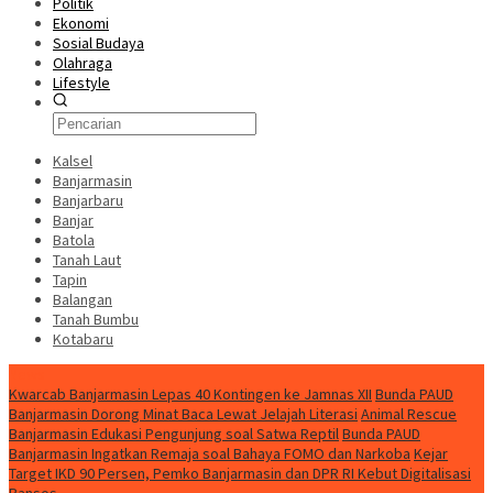
Politik
Ekonomi
Sosial Budaya
Olahraga
Lifestyle
Kalsel
Banjarmasin
Banjarbaru
Banjar
Batola
Tanah Laut
Tapin
Balangan
Tanah Bumbu
Kotabaru
News
Kwarcab Banjarmasin Lepas 40 Kontingen ke Jamnas XII
Bunda PAUD
Banjarmasin Dorong Minat Baca Lewat Jelajah Literasi
Animal Rescue
Banjarmasin Edukasi Pengunjung soal Satwa Reptil
Bunda PAUD
Banjarmasin Ingatkan Remaja soal Bahaya FOMO dan Narkoba
Kejar
Target IKD 90 Persen, Pemko Banjarmasin dan DPR RI Kebut Digitalisasi