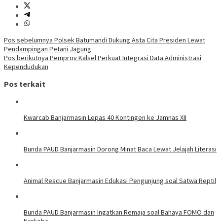
Navigasi
Pos sebelumnya
Polsek Batumandi Dukung Asta Cita Presiden Lewat
Pendampingan Petani Jagung
pos
Pos berikutnya
Pemprov Kalsel Perkuat Integrasi Data Administrasi
Kependudukan
Pos terkait
Kwarcab Banjarmasin Lepas 40 Kontingen ke Jamnas XII
Bunda PAUD Banjarmasin Dorong Minat Baca Lewat Jelajah Literasi
Animal Rescue Banjarmasin Edukasi Pengunjung soal Satwa Reptil
Bunda PAUD Banjarmasin Ingatkan Remaja soal Bahaya FOMO dan
Narkoba