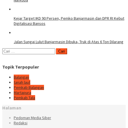
Kejar Target IKD 90 Persen, Pemko Banjarmasin dan DPR RI Kebut
Digitalisasi Bansos
Jalan Sungai Lulut Banjarmasin Dibuka, Truk di Atas 6 Ton Dilarang
Cari
untuk:
Topik Terpopuler
Balangan
tanah laut
Pemkab Balangan
Martapura
Pemkab Tala
Halaman
Pedoman Media Siber
Redaksi