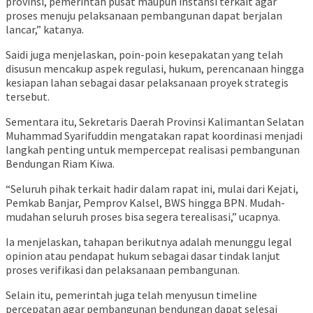
provinsi, pemerintah pusat maupun instansi terkait agar
proses menuju pelaksanaan pembangunan dapat berjalan
lancar,” katanya.
Saidi juga menjelaskan, poin-poin kesepakatan yang telah
disusun mencakup aspek regulasi, hukum, perencanaan hingga
kesiapan lahan sebagai dasar pelaksanaan proyek strategis
tersebut.
Sementara itu, Sekretaris Daerah Provinsi Kalimantan Selatan
Muhammad Syarifuddin mengatakan rapat koordinasi menjadi
langkah penting untuk mempercepat realisasi pembangunan
Bendungan Riam Kiwa.
“Seluruh pihak terkait hadir dalam rapat ini, mulai dari Kejati,
Pemkab Banjar, Pemprov Kalsel, BWS hingga BPN. Mudah-
mudahan seluruh proses bisa segera terealisasi,” ucapnya.
Ia menjelaskan, tahapan berikutnya adalah menunggu legal
opinion atau pendapat hukum sebagai dasar tindak lanjut
proses verifikasi dan pelaksanaan pembangunan.
Selain itu, pemerintah juga telah menyusun timeline
percepatan agar pembangunan bendungan dapat selesai