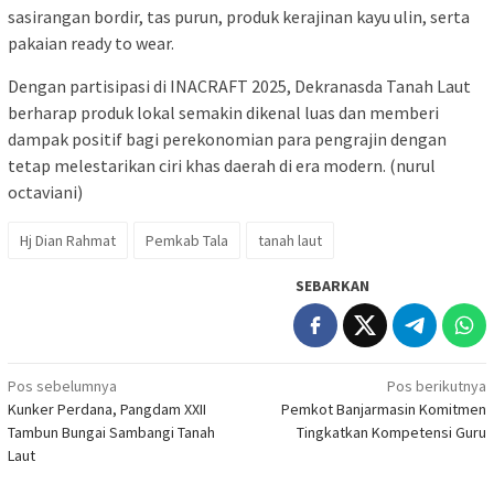
sasirangan bordir, tas purun, produk kerajinan kayu ulin, serta
pakaian ready to wear.
Dengan partisipasi di INACRAFT 2025, Dekranasda Tanah Laut
berharap produk lokal semakin dikenal luas dan memberi
dampak positif bagi perekonomian para pengrajin dengan
tetap melestarikan ciri khas daerah di era modern. (nurul
octaviani)
Hj Dian Rahmat
Pemkab Tala
tanah laut
SEBARKAN
Navigasi
Pos sebelumnya
Pos berikutnya
Kunker Perdana, Pangdam XXII
Pemkot Banjarmasin Komitmen
pos
Tambun Bungai Sambangi Tanah
Tingkatkan Kompetensi Guru
Laut