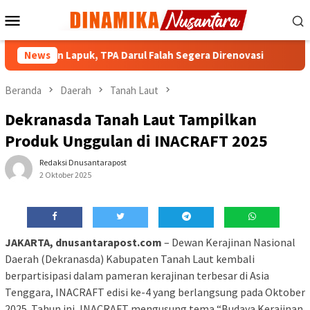
Loncat
Menu
ke
Mobile
konten
i Bangunan Lapuk, TPA Darul Falah Segera Direnovasi
News
PMI 
Beranda
Daerah
Tanah Laut
Dekranasda Tanah Laut Tampilkan
Produk Unggulan di INACRAFT 2025
Redaksi Dnusantarapost
2 Oktober 2025
JAKARTA, dnusantarapost.com
– Dewan Kerajinan Nasional
Daerah (Dekranasda) Kabupaten Tanah Laut kembali
berpartisipasi dalam pameran kerajinan terbesar di Asia
Tenggara, INACRAFT edisi ke-4 yang berlangsung pada Oktober
2025. Tahun ini, INACRAFT mengusung tema “Budaya Kerajinan