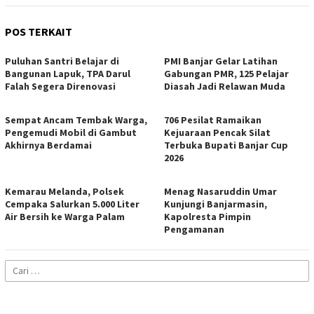
POS TERKAIT
Puluhan Santri Belajar di
PMI Banjar Gelar Latihan
Bangunan Lapuk, TPA Darul
Gabungan PMR, 125 Pelajar
Falah Segera Direnovasi
Diasah Jadi Relawan Muda
Sempat Ancam Tembak Warga,
706 Pesilat Ramaikan
Pengemudi Mobil di Gambut
Kejuaraan Pencak Silat
Akhirnya Berdamai
Terbuka Bupati Banjar Cup
2026
Kemarau Melanda, Polsek
Menag Nasaruddin Umar
Cempaka Salurkan 5.000 Liter
Kunjungi Banjarmasin,
Air Bersih ke Warga Palam
Kapolresta Pimpin
Pengamanan
Cari
untuk: