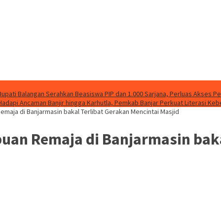
Bupati Balangan Serahkan Beasiswa PIP dan 1.000 Sarjana, Perluas Akses P
Hadapi Ancaman Banjir hingga Karhutla, Pemkab Banjar Perkuat Literasi Ke
Remaja di Banjarmasin bakal Terlibat Gerakan Mencintai Masjid
ibuan Remaja di Banjarmasin bak