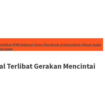
endidikan
DPRD Balangan Tinjau Titian Rusak di Muara Ninian, Masuk Usulan
bencanaan
al Terlibat Gerakan Mencintai