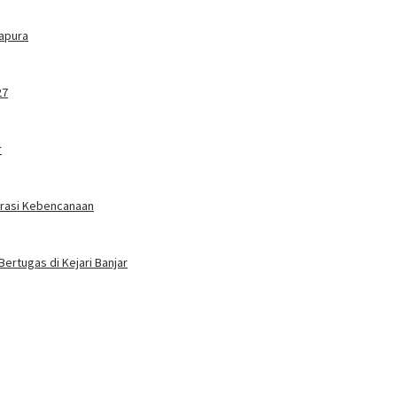
tapura
27
r
erasi Kebencanaan
Bertugas di Kejari Banjar