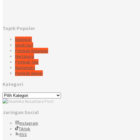
Topik Populer
Balangan
tanah laut
Pemkab Balangan
Martapura
Pemkab Tala
Banjarbaru
Pemkab Banjar
Kategori
Kategori
Jaringan Social
Instagram
Tiktok
RSS