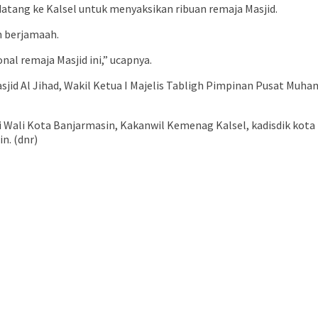
 datang ke Kalsel untuk menyaksikan ribuan remaja Masjid.
h berjamaah.
nal remaja Masjid ini,” ucapnya.
Masjid Al Jihad, Wakil Ketua I Majelis Tabligh Pimpinan Pusat M
 ini Wali Kota Banjarmasin, Kakanwil Kemenag Kalsel, kadisdik 
n. (dnr)