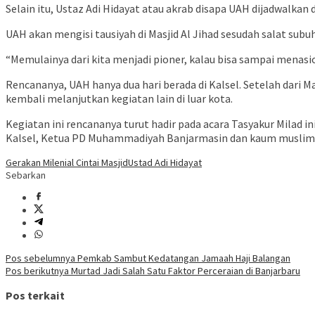
Selain itu, Ustaz Adi Hidayat atau akrab disapa UAH dijadwalkan
UAH akan mengisi tausiyah di Masjid Al Jihad sesudah salat subu
“Memulainya dari kita menjadi pioner, kalau bisa sampai menasio
Rencananya, UAH hanya dua hari berada di Kalsel. Setelah dari 
kembali melanjutkan kegiatan lain di luar kota.
Kegiatan ini rencananya turut hadir pada acara Tasyakur Milad
Kalsel, Ketua PD Muhammadiyah Banjarmasin dan kaum muslimi
Gerakan Milenial Cintai Masjid
Ustad Adi Hidayat
Sebarkan
Navigasi
Pos sebelumnya
Pemkab Sambut Kedatangan Jamaah Haji Balangan
Pos berikutnya
Murtad Jadi Salah Satu Faktor Perceraian di Banjarbaru
pos
Pos terkait