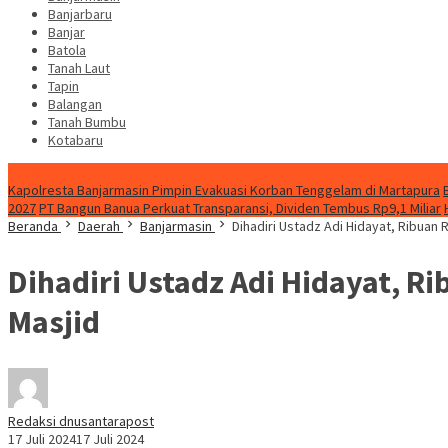
Banjarbaru
Banjar
Batola
Tanah Laut
Tapin
Balangan
Tanah Bumbu
Kotabaru
News
Kapolresta Banjarmasin Pimpin Evakuasi Korban Tenggelam di Martapura
2027
PT Bangun Banua Perkuat Transparansi, Dividen Tembus Rp9,1 Miliar
Beranda
Daerah
Banjarmasin
Dihadiri Ustadz Adi Hidayat, Ribuan 
Dihadiri Ustadz Adi Hidayat, R
Masjid
Redaksi dnusantarapost
17 Juli 2024
17 Juli 2024