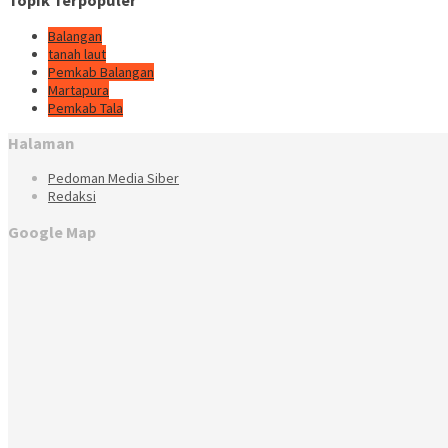
Topik Terpopuler
Balangan
tanah laut
Pemkab Balangan
Martapura
Pemkab Tala
Halaman
Pedoman Media Siber
Redaksi
Google Map