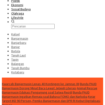
Politik
Ekonomi
Sosial Budaya
Olahraga
Lifestyle
Kalsel
Banjarmasin
Banjarbaru
Banjar
Batola
Tanah Laut
Tapin
Balangan
Tanah Bumbu
Kotabaru
News
Kwarcab Banjarmasin Lepas 40 Kontingen ke Jamnas XII
Bunda PAUD
Banjarmasin Dorong Minat Baca Lewat Jelajah Literasi
Animal Rescue
Banjarmasin Edukasi Pengunjung soal Satwa Reptil
Bunda PAUD
Banjarmasin Ingatkan Remaja soal Bahaya FOMO dan Narkoba
Kejar
Target IKD 90 Persen, Pemko Banjarmasin dan DPR RI Kebut Digitalisasi