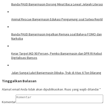
Bunda PAUD Banjarmasin Dorong Minat Baca Lewat Jelajah Literasi
Animal Rescue Banjarmasin Edukasi Pengunjung soal Satwa Reptil
Bunda PAUD Banjarmasin Ingatkan Remaja soal Bahaya FOMO dan
Narkoba
Kejar Target IKD 90 Persen, Pemko Banjarmasin dan DPR RI Kebut
Digitalisasi Bansos
Jalan Sungai Lulut Banjarmasin Dibuka, Truk di Atas 6 Ton Dilarang
Tinggalkan Balasan
Alamat email Anda tidak akan dipublikasikan.
Ruas yang wajib ditandai
*
Komentar