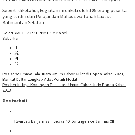
Seperti diketahui, kegiatan ini diikuti oleh 105 orang peserta
yang terdiri dari Pelajar dan Mahasiswa Tanah Laut se
Kalimantan Selatan.
Gelar
LKMPTL VII
PP HPPMTL
Se-Kalsel
Sebarkan
Navigasi
Pos sebelumnya
Tala Juara Umum Cabor Gulat di Popda Kalsel 2023,
Berikut Daftar Lengkap Atlet Peraih Medali
pos
Pos berikutnya
Kontingen Tala Juara Umum Cabor Judo Popda Kalsel
2023
Pos terkait
Kwarcab Banjarmasin Lepas 40 Kontingen ke Jamnas XII