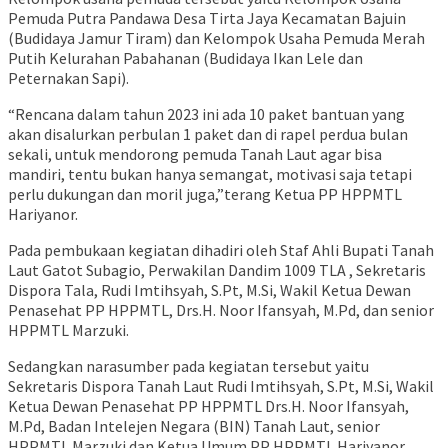
Pemuda Putra Pandawa Desa Tirta Jaya Kecamatan Bajuin
(Budidaya Jamur Tiram) dan Kelompok Usaha Pemuda Merah
Putih Kelurahan Pabahanan (Budidaya Ikan Lele dan
Peternakan Sapi).
“Rencana dalam tahun 2023 ini ada 10 paket bantuan yang
akan disalurkan perbulan 1 paket dan di rapel perdua bulan
sekali, untuk mendorong pemuda Tanah Laut agar bisa
mandiri, tentu bukan hanya semangat, motivasi saja tetapi
perlu dukungan dan moril juga,”terang Ketua PP HPPMTL
Hariyanor.
Pada pembukaan kegiatan dihadiri oleh Staf Ahli Bupati Tanah
Laut Gatot Subagio, Perwakilan Dandim 1009 TLA , Sekretaris
Dispora Tala, Rudi Imtihsyah, S.Pt, M.Si, Wakil Ketua Dewan
Penasehat PP HPPMTL, Drs.H. Noor Ifansyah, M.Pd, dan senior
HPPMTL Marzuki.
Sedangkan narasumber pada kegiatan tersebut yaitu
Sekretaris Dispora Tanah Laut Rudi Imtihsyah, S.Pt, M.Si, Wakil
Ketua Dewan Penasehat PP HPPMTL Drs.H. Noor Ifansyah,
M.Pd, Badan Intelejen Negara (BIN) Tanah Laut, senior
HPPMTL Marzuki dan Ketua Umum PP HPPMTL Hariyanor.