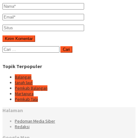
Cari
untuk:
Topik Terpopuler
Balangan
tanah laut
Pemkab Balangan
Martapura
Pemkab Tala
Halaman
Pedoman Media Siber
Redaksi
Google Map