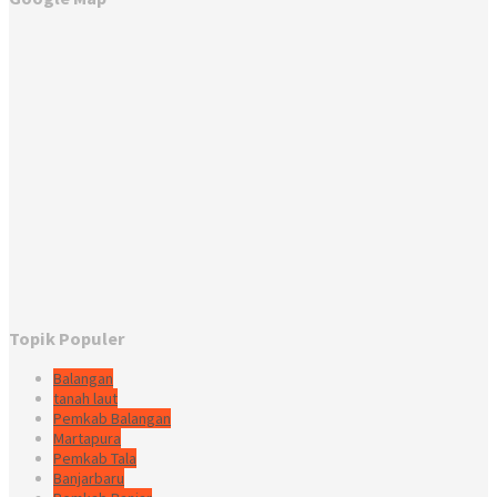
Topik Populer
Balangan
tanah laut
Pemkab Balangan
Martapura
Pemkab Tala
Banjarbaru