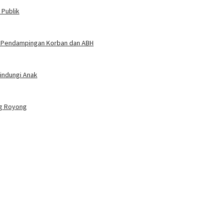
 Publik
at Pendampingan Korban dan ABH
indungi Anak
ng Royong