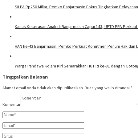
SiLPA Rp250 Miliar, Pemko Banjarmasin Fokus Tingkatkan Pelayanan
Kasus Kekerasan Anak di Banjarmasin Capai 143, UPTD PPA Perku
HAN ke-42 Banjarmasin, Pemko Perkuat Komitmen Penuhi Hak dan L
Warga Pandawa Kolam Kiri Semarakkan HUT RI ke-81 dengan Goto
Tinggalkan Balasan
Alamat email Anda tidak akan dipublikasikan.
Ruas yang wajib ditandai
*
Komentar