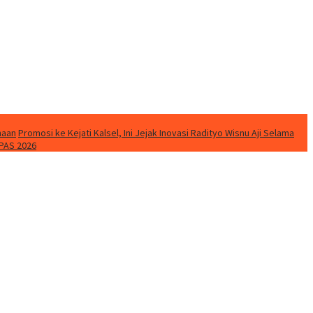
naan
Promosi ke Kejati Kalsel, Ini Jejak Inovasi Radityo Wisnu Aji Selama
PAS 2026