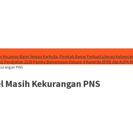
i Ancaman Banjir hingga Karhutla, Pemkab Banjar Perkuat Literasi Kebenca
AS Perubahan 2026
Pemko Banjarmasin Dukung 4 Raperda DPRD dan KUPA-P
ekurangan PNS
el Masih Kekurangan PNS