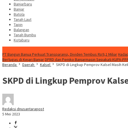
Banjarbaru
Banjar
Batola
Tanah Laut
Tapin
Balangan
Tanah Bumbu
Kotabaru
News
PT Bangun Banua Perkuat Transparansi, Dividen Tembus Rp9,1 Miliar
Hadap
Bertugas di Kejari Banjar
DPRD dan Pemko Banjarmasin Sepakati KUPA-PP
Beranda
Daerah
Kalsel
SKPD di Lingkup Pemprov Kalsel Masih K
SKPD di Lingkup Pemprov Kals
Redaksi dnusantarapost
5 Mei 2023