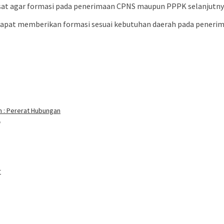
usat agar formasi pada penerimaan CPNS maupun PPPK selanjutn
dapat memberikan formasi sesuai kebutuhan daerah pada penerim
n : Pererat Hubungan
l
r