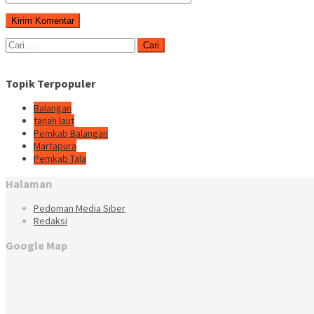
Cari
untuk:
Topik Terpopuler
Balangan
tanah laut
Pemkab Balangan
Martapura
Pemkab Tala
Halaman
Pedoman Media Siber
Redaksi
Google Map