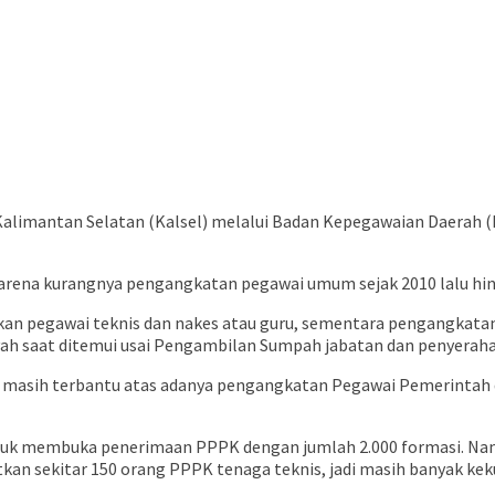
limantan Selatan (Kalsel) melalui Badan Kepegawaian Daerah (B
arena kurangnya pengangkatan pegawai umum sejak 2010 lalu hing
an pegawai teknis dan nakes atau guru, sementara pengangkatan
ah saat ditemui usai Pengambilan Sumpah jabatan dan penyerahan
masih terbantu atas adanya pengangkatan Pegawai Pemerintah d
k membuka penerimaan PPPK dengan jumlah 2.000 formasi. Namu
an sekitar 150 orang PPPK tenaga teknis, jadi masih banyak keku