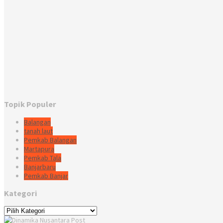
Topik Populer
Balangan
tanah laut
Pemkab Balangan
Martapura
Pemkab Tala
Banjarbaru
Pemkab Banjar
Kategori
Kategori