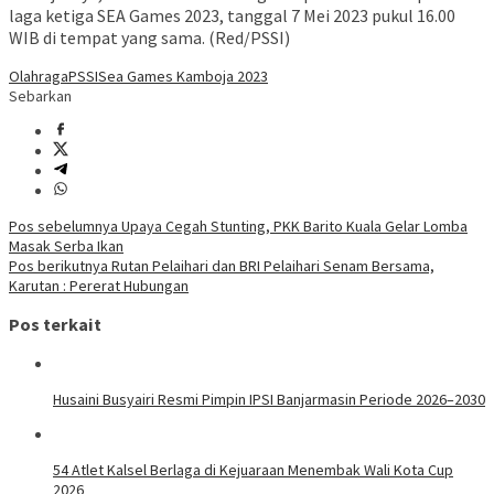
laga ketiga SEA Games 2023, tanggal 7 Mei 2023 pukul 16.00
WIB di tempat yang sama. (Red/PSSI)
Olahraga
PSSI
Sea Games Kamboja 2023
Sebarkan
Navigasi
Pos sebelumnya
Upaya Cegah Stunting, PKK Barito Kuala Gelar Lomba
Masak Serba Ikan
pos
Pos berikutnya
Rutan Pelaihari dan BRI Pelaihari Senam Bersama,
Karutan : Pererat Hubungan
Pos terkait
Husaini Busyairi Resmi Pimpin IPSI Banjarmasin Periode 2026–2030
54 Atlet Kalsel Berlaga di Kejuaraan Menembak Wali Kota Cup
2026