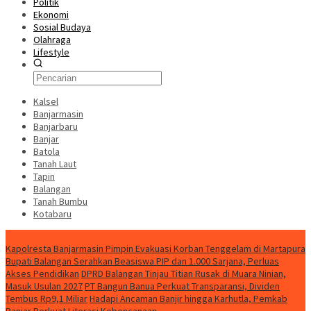
Politik
Ekonomi
Sosial Budaya
Olahraga
Lifestyle
Kalsel
Banjarmasin
Banjarbaru
Banjar
Batola
Tanah Laut
Tapin
Balangan
Tanah Bumbu
Kotabaru
News
Kapolresta Banjarmasin Pimpin Evakuasi Korban Tenggelam di Martapura
Bupati Balangan Serahkan Beasiswa PIP dan 1.000 Sarjana, Perluas
Akses Pendidikan
DPRD Balangan Tinjau Titian Rusak di Muara Ninian,
Masuk Usulan 2027
PT Bangun Banua Perkuat Transparansi, Dividen
Tembus Rp9,1 Miliar
Hadapi Ancaman Banjir hingga Karhutla, Pemkab