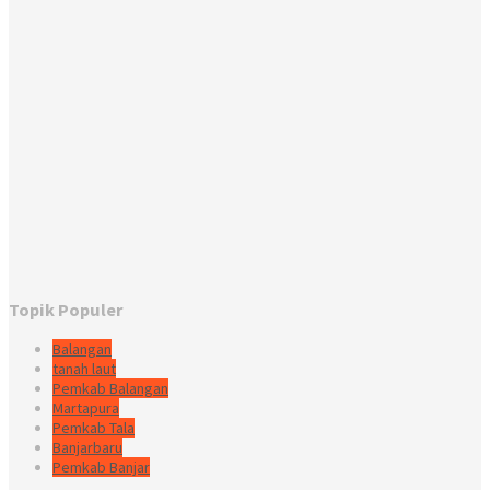
Topik Populer
Balangan
tanah laut
Pemkab Balangan
Martapura
Pemkab Tala
Banjarbaru
Pemkab Banjar