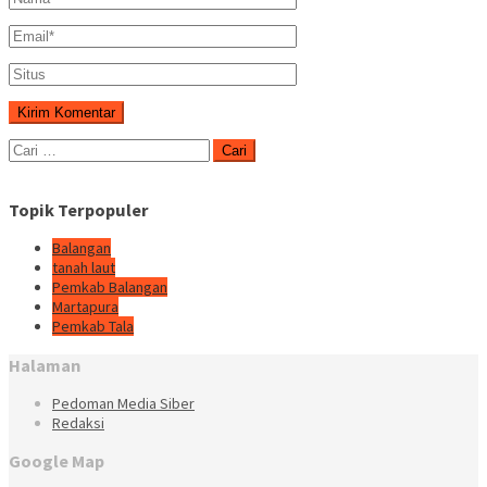
Cari
untuk:
Topik Terpopuler
Balangan
tanah laut
Pemkab Balangan
Martapura
Pemkab Tala
Halaman
Pedoman Media Siber
Redaksi
Google Map