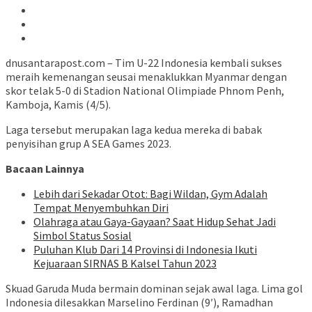
dnusantarapost.com – Tim U-22 Indonesia kembali sukses
meraih kemenangan seusai menaklukkan Myanmar dengan
skor telak 5-0 di Stadion National Olimpiade Phnom Penh,
Kamboja, Kamis (4/5).
Laga tersebut merupakan laga kedua mereka di babak
penyisihan grup A SEA Games 2023.
Bacaan Lainnya
Lebih dari Sekadar Otot: Bagi Wildan, Gym Adalah
Tempat Menyembuhkan Diri
Olahraga atau Gaya-Gayaan? Saat Hidup Sehat Jadi
Simbol Status Sosial
Puluhan Klub Dari 14 Provinsi di Indonesia Ikuti
Kejuaraan SIRNAS B Kalsel Tahun 2023
Skuad Garuda Muda bermain dominan sejak awal laga. Lima gol
Indonesia dilesakkan Marselino Ferdinan (9′), Ramadhan