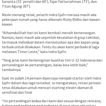
Sananta (31′ penalti dan 60′), Fajar Fatturrahman (73′), dan
Titan Agung (87′).
Meski menang telak, pelatih Indra Sjafri merasa masih ada
pekerjaan rumah yang harus dibenahi Rizky Ridho dan kawan-
kawan.
“Alhamdulillah hari ini kami kembali meraih kemenangan.
Namun, kami masih ada sejumlah kesalahan di grup taktikal,
termasuk individual dalam memutuskan apa dan kapan yang
terbaik untuk dilakukan. Tentu itu akan kami perbaiki di laga
melawan Timor Leste,” kata Indra Sjafri.
“Yang jelas kami berkeinginan kualitas tim U-22 Indonesia dari
pertandingan ke pertandingan, kalau bisa lebih baik,”
tambahnya.
Saat ini sudah 14 pemain dipercaya menjadi starter oleh Indra
Sjafri dalam dua laga tersebut. Ia mengatakan, rotasi pemain
terus dilakukan untuk mencari starting eleven idaman di
semifinal dan final
“Ini pertandingan kedua dari kami dan sesuai dengan rencana,
bahwa pertandingan pertandingan di grup akan ada rotasi