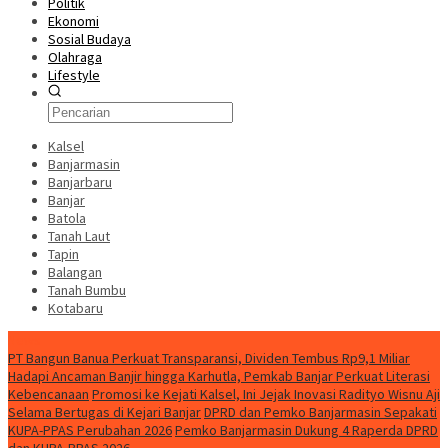
Politik
Ekonomi
Sosial Budaya
Olahraga
Lifestyle
Kalsel
Banjarmasin
Banjarbaru
Banjar
Batola
Tanah Laut
Tapin
Balangan
Tanah Bumbu
Kotabaru
News
PT Bangun Banua Perkuat Transparansi, Dividen Tembus Rp9,1 Miliar
Hadapi Ancaman Banjir hingga Karhutla, Pemkab Banjar Perkuat Literasi
Kebencanaan
Promosi ke Kejati Kalsel, Ini Jejak Inovasi Radityo Wisnu Aji
Selama Bertugas di Kejari Banjar
DPRD dan Pemko Banjarmasin Sepakati
KUPA-PPAS Perubahan 2026
Pemko Banjarmasin Dukung 4 Raperda DPRD