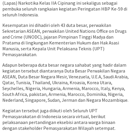
(Lapas) Narkotika Kelas IIA Cipinang ini sekaligus sebagai
pembuka seluruh rangkaian kegiatan Peringatan HBP Ke-59 di
seluruh Indonesia.
Kesempatan ini dihadiri oleh 43 duta besar, perwakilan
Sekretarian ASEAN, perwakilan United Nations Office on Drugs
and Crime (UNODC), jajaran Pimpinan Tinggi Madya dan
Pratama di lingkungan Kementerian Hukum dan Hak Asasi
Manusia, serta Kepala Unit Pelaksana Teknis (UPT)
Pemasyarakatan.
Adapun beberapa duta besar negara sahabat yang hadir dalam
kegiatan tersebut diantaranya Duta Besar Perwakilan Negara
ASEAN, Duta Besar Negara Mesir, Venezuela, U.E.A, Saudi Arabia,
Qatar, Tunisia, Thailand, Ukraina, Kroasia, Korea Utara,
Seychelles, Nigeria, Hungaria, Armenia, Marocco, Italy, Kenya,
South Africa, pakistan, Armenia, Marocco, Dominika, Nigeria,
Nederland, Singapore, Sudan, Jerman dan Negara Mozambique.
Kegiatan tersebut juga diikuti oleh Seluruh UPT
Pemasyarakatan di Indonesia secara virtual, berikut
pelaksanaan pertandingan eksebisi antara warga binaan
dengan stakeholder Pemasyarakatan Wilayah setempat.