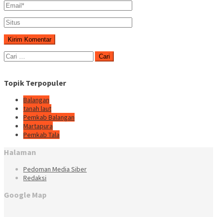
Cari
untuk:
Topik Terpopuler
Balangan
tanah laut
Pemkab Balangan
Martapura
Pemkab Tala
Halaman
Pedoman Media Siber
Redaksi
Google Map