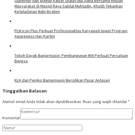
Gubernur dan Wagub Kalsel Shalat Idul Adha Bersama Ribuan
Masyarakat di Masjid Raya Sabilal Muhtadin, Khatib Tekankan
Keteladanan Nabi Ibrahim
PLN Icon Plus Perkuat Profesionalitas Karyawati lewat Program
Awareness Hari Kartini
Tokoh Dayak Banjarmasin: Pembangunan IKN Perkuat Persatuan
Bangsa
KLH dan Pemko Banjarmasin Bersihkan Pasar Antasari
Tinggalkan Balasan
Alamat email Anda tidak akan dipublikasikan.
Ruas yang wajib ditandai
*
Komentar