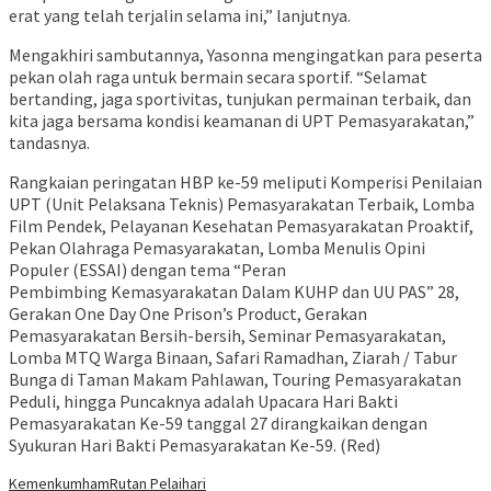
erat yang telah terjalin selama ini,” lanjutnya.
Mengakhiri sambutannya, Yasonna mengingatkan para peserta
pekan olah raga untuk bermain secara sportif. “Selamat
bertanding, jaga sportivitas, tunjukan permainan terbaik, dan
kita jaga bersama kondisi keamanan di UPT Pemasyarakatan,”
tandasnya.
Rangkaian peringatan HBP ke-59 meliputi Komperisi Penilaian
UPT (Unit Pelaksana Teknis) Pemasyarakatan Terbaik, Lomba
Film Pendek, Pelayanan Kesehatan Pemasyarakatan Proaktif,
Pekan Olahraga Pemasyarakatan, Lomba Menulis Opini
Populer (ESSAI) dengan tema “Peran
Pembimbing Kemasyarakatan Dalam KUHP dan UU PAS” 28,
Gerakan One Day One Prison’s Product, Gerakan
Pemasyarakatan Bersih-bersih, Seminar Pemasyarakatan,
Lomba MTQ Warga Binaan, Safari Ramadhan, Ziarah / Tabur
Bunga di Taman Makam Pahlawan, Touring Pemasyarakatan
Peduli, hingga Puncaknya adalah Upacara Hari Bakti
Pemasyarakatan Ke-59 tanggal 27 dirangkaikan dengan
Syukuran Hari Bakti Pemasyarakatan Ke-59. (Red)
Kemenkumham
Rutan Pelaihari