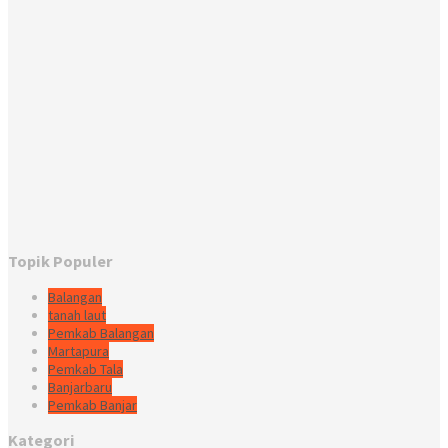
Topik Populer
Balangan
tanah laut
Pemkab Balangan
Martapura
Pemkab Tala
Banjarbaru
Pemkab Banjar
Kategori