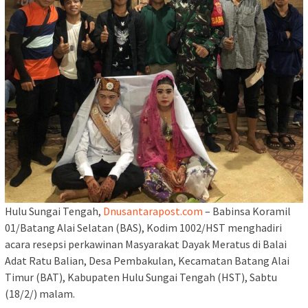
Hulu Sungai Tengah,
Dnusantarapost.com
– Babinsa Koramil
01/Batang Alai Selatan (BAS), Kodim 1002/HST menghadiri
acara resepsi perkawinan Masyarakat Dayak Meratus di Balai
Adat Ratu Balian, Desa Pembakulan, Kecamatan Batang Alai
Timur (BAT), Kabupaten Hulu Sungai Tengah (HST), Sabtu
(18/2/) malam.