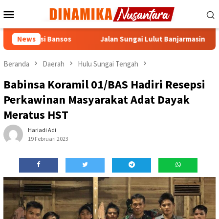
Loncat
Menu
ke
Mobile
konten
sasi Bansos
News
Jalan Sungai Lulut Banjarmasin Dibuka, Truk d
Beranda
Daerah
Hulu Sungai Tengah
Babinsa Koramil 01/BAS Hadiri Resepsi
Perkawinan Masyarakat Adat Dayak
Meratus HST
Hariadi Adi
19 Februari 2023