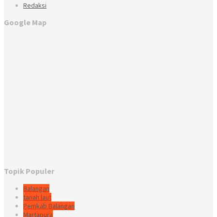
Redaksi
Google Map
Topik Populer
Balangan
tanah laut
Pemkab Balangan
Martapura