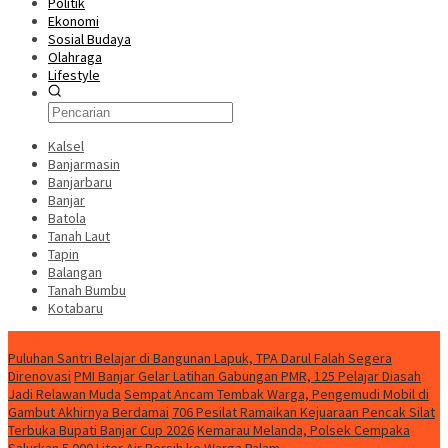
Politik
Ekonomi
Sosial Budaya
Olahraga
Lifestyle
Kalsel
Banjarmasin
Banjarbaru
Banjar
Batola
Tanah Laut
Tapin
Balangan
Tanah Bumbu
Kotabaru
News
Puluhan Santri Belajar di Bangunan Lapuk, TPA Darul Falah Segera
Direnovasi
PMI Banjar Gelar Latihan Gabungan PMR, 125 Pelajar Diasah
Jadi Relawan Muda
Sempat Ancam Tembak Warga, Pengemudi Mobil di
Gambut Akhirnya Berdamai
706 Pesilat Ramaikan Kejuaraan Pencak Silat
Terbuka Bupati Banjar Cup 2026
Kemarau Melanda, Polsek Cempaka