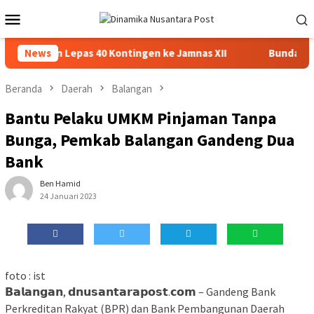
Loncat
Menu
ke
Mobile
konten
njarmasin Lepas 40 Kontingen ke Jamnas XII
News
Bunda PAUD 
Beranda
Daerah
Balangan
Bantu Pelaku UMKM Pinjaman Tanpa
Bunga, Pemkab Balangan Gandeng Dua
Bank
Ben Hamid
24 Januari 2023
foto : ist
𝗕𝗮𝗹𝗮𝗻𝗴𝗮𝗻, 𝗱𝗻𝘂𝘀𝗮𝗻𝘁𝗮𝗿𝗮𝗽𝗼𝘀𝘁.𝗰𝗼𝗺 – Gandeng Bank
Perkreditan Rakyat (BPR) dan Bank Pembangunan Daerah