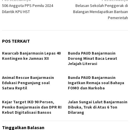
Navigasi
506 Anggota PPS Pemilu 2024
Belasan Sekolah Penggerak di
pos
Dilantik KPU HST
Balangan Mendapatkan Bantuan
Pemerintah
POS TERKAIT
Kwarcab Banjarmasin Lepas 40
Bunda PAUD Banjarmasin
Kontingen ke Jamnas XII
Dorong Minat Baca Lewat
Jelajah Literasi
Animal Rescue Banjarmasin
Bunda PAUD Banjarmasin
Edukasi Pengunjung soal
Ingatkan Remaja soal Bahaya
Satwa Reptil
FOMO dan Narkoba
Kejar Target IKD 90 Persen,
Jalan Sungai Lulut Banjarmasin
Pemko Banjarmasin dan DPR RI
Dibuka, Truk di Atas 6 Ton
Kebut Digitalisasi Bansos
Dilarang
Tinggalkan Balasan