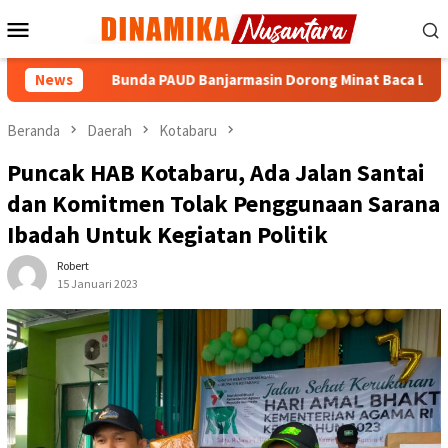
Loncat
Menu
ke
Mobile
konten
News
Bunda PAUD Banjarmasin Dorong Minat Baca Lewat Jelajah
Beranda
Daerah
Kotabaru
Puncak HAB Kotabaru, Ada Jalan Santai
dan Komitmen Tolak Penggunaan Sarana
Ibadah Untuk Kegiatan Politik
Robert
15 Januari 2023