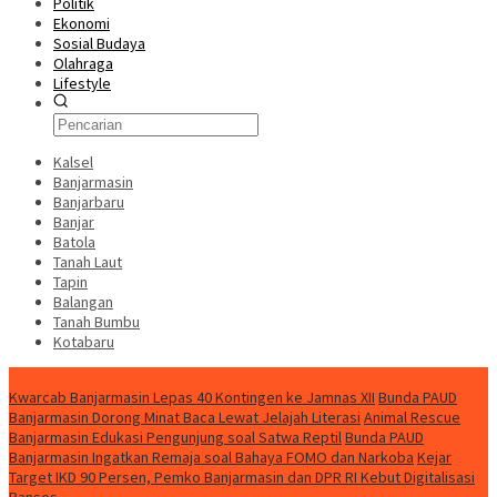
Politik
Ekonomi
Sosial Budaya
Olahraga
Lifestyle
Kalsel
Banjarmasin
Banjarbaru
Banjar
Batola
Tanah Laut
Tapin
Balangan
Tanah Bumbu
Kotabaru
News
Kwarcab Banjarmasin Lepas 40 Kontingen ke Jamnas XII
Bunda PAUD
Banjarmasin Dorong Minat Baca Lewat Jelajah Literasi
Animal Rescue
Banjarmasin Edukasi Pengunjung soal Satwa Reptil
Bunda PAUD
Banjarmasin Ingatkan Remaja soal Bahaya FOMO dan Narkoba
Kejar
Target IKD 90 Persen, Pemko Banjarmasin dan DPR RI Kebut Digitalisasi