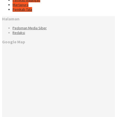
Pemkab Balangan
Martapura
Pemkab Tala
Halaman
Pedoman Media Siber
Redaksi
Google Map