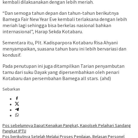
kembali dilaksanakan dengan lebih meriah.
“Dan semoga tahun depan dan tahun-tahun berikutnya
Bamega Fair New Year Eve kembali terlaksana dengan lebih
meriah lagi sehingga bisa berkelas nasional bahkan
internasional”, Harap Sekda Kotabaru.
Sementara itu, Plt. Kadisparpora Kotabaru Risa Ahyani
menyampaikan, suasana tahun baru ini lebih bervariasi dan
kondusif.
Pada penutupan ini juga ditampilkan Tarian penyambutan
tamu dari suku Dayak yang dipersembahkan oleh penari
Kotabaru dan persembahan Bamega all stars. (ahd)
Sebarkan
Navigasi
Pos sebelumnya
Dapat Kenaikan Pangkat, Kapolsek Pelaihari Sandang
Pangkat IPTU
pos
Pos berikutnya
Setelah Melalui Proses Penilaian, Belasan Personel