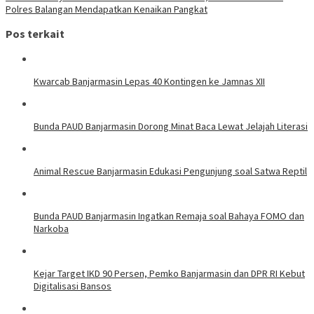
Polres Balangan Mendapatkan Kenaikan Pangkat
Pos terkait
Kwarcab Banjarmasin Lepas 40 Kontingen ke Jamnas XII
Bunda PAUD Banjarmasin Dorong Minat Baca Lewat Jelajah Literasi
Animal Rescue Banjarmasin Edukasi Pengunjung soal Satwa Reptil
Bunda PAUD Banjarmasin Ingatkan Remaja soal Bahaya FOMO dan
Narkoba
Kejar Target IKD 90 Persen, Pemko Banjarmasin dan DPR RI Kebut
Digitalisasi Bansos