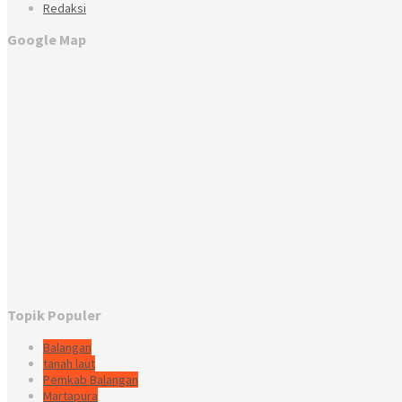
Redaksi
Google Map
Topik Populer
Balangan
tanah laut
Pemkab Balangan
Martapura