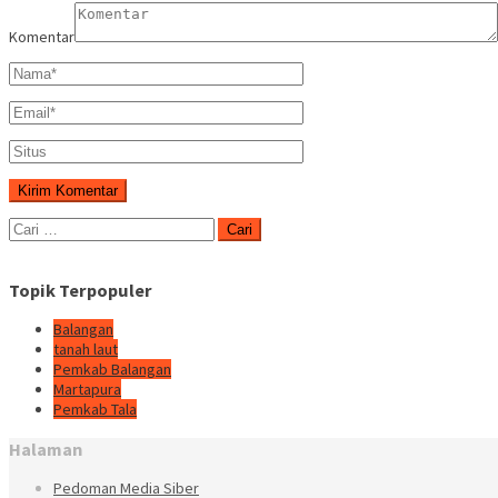
Komentar
Cari
untuk:
Topik Terpopuler
Balangan
tanah laut
Pemkab Balangan
Martapura
Pemkab Tala
Halaman
Pedoman Media Siber