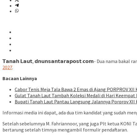
𝗧𝗮𝗻𝗮𝗵 𝗟𝗮𝘂𝘁, 𝗱𝗻𝘂𝗻𝘀𝗮𝗻𝘁𝗮𝗿𝗮𝗽𝗼𝘀𝘁.𝗰𝗼𝗺- Dua n
2027
.
Bacaan Lainnya
Cabor Tenis Meja Tala Bawa 2 Emas di Ajang PORPROV XII
Gulat Tanah Laut Tambah Koleksi Medali di Hari Keempat P
Bupati Tanah Laut Pantau Langsung Jalannya Porprov XII 
Informasi media ini dapat, ada dua tim kandidat yang sudah men
Setelah sebelumnya M. Fahriannoor, yang juga Plt ketua KONI T
bertarung setelah timnya mengambil formulir pendaftaran.