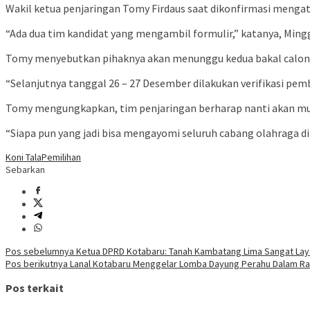
Wakil ketua penjaringan Tomy Firdaus saat dikonfirmasi mengat
“Ada dua tim kandidat yang mengambil formulir,” katanya, Mingg
Tomy menyebutkan pihaknya akan menunggu kedua bakal calon m
“Selanjutnya tanggal 26 – 27 Desember dilakukan verifikasi pem
Tomy mengungkapkan, tim penjaringan berharap nanti akan mu
“Siapa pun yang jadi bisa mengayomi seluruh cabang olahraga di 
Koni Tala
Pemilihan
Sebarkan
Navigasi
Pos sebelumnya
Ketua DPRD Kotabaru: Tanah Kambatang Lima Sangat Lay
Pos berikutnya
Lanal Kotabaru Menggelar Lomba Dayung Perahu Dalam Ra
pos
Pos terkait