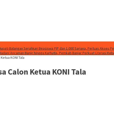
Bupati Balangan Serahkan Beasiswa PIP dan 1.000 Sarjana, Perluas Akses P
Hadapi Ancaman Banjir hingga Karhutla, Pemkab Banjar Perkuat Literasi Ke
 Ketua KONI Tala
a Calon Ketua KONI Tala