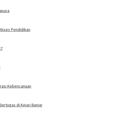
tapura
 Akses Pendidikan
27
r
erasi Kebencanaan
Bertugas di Kejari Banjar