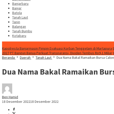
Banjarbaru
Banjar
Batola
Tanah Laut
Tapin
Balangan
Tanah Bumbu
Kotabaru
News
Kapolresta Banjarmasin Pimpin Evakuasi Korban Tenggelam di Martapura
2027
PT Bangun Banua Perkuat Transparansi, Dividen Tembus Rp9,1 Miliar
Beranda
Daerah
Tanah Laut
Dua Nama Bakal Ramaikan Bursa Calon
Dua Nama Bakal Ramaikan Burs
Ben Hamid
18 Desember 2022
18 Desember 2022