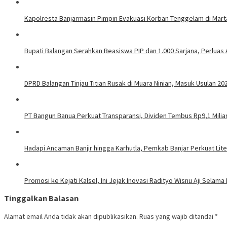
Kapolresta Banjarmasin Pimpin Evakuasi Korban Tenggelam di Mar
Bupati Balangan Serahkan Beasiswa PIP dan 1.000 Sarjana, Perluas
DPRD Balangan Tinjau Titian Rusak di Muara Ninian, Masuk Usulan 20
PT Bangun Banua Perkuat Transparansi, Dividen Tembus Rp9,1 Milia
Hadapi Ancaman Banjir hingga Karhutla, Pemkab Banjar Perkuat Lit
Promosi ke Kejati Kalsel, Ini Jejak Inovasi Radityo Wisnu Aji Selama 
Tinggalkan Balasan
Alamat email Anda tidak akan dipublikasikan.
Ruas yang wajib ditandai
*