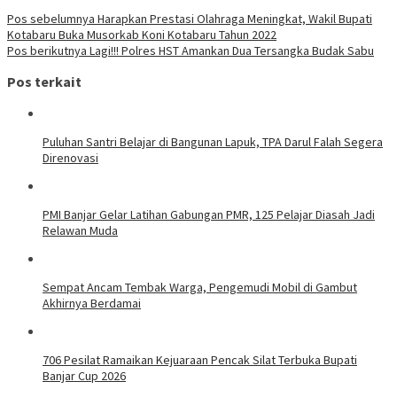
Navigasi
Pos sebelumnya
Harapkan Prestasi Olahraga Meningkat, Wakil Bupati
Kotabaru Buka Musorkab Koni Kotabaru Tahun 2022
pos
Pos berikutnya
Lagi!!! Polres HST Amankan Dua Tersangka Budak Sabu
Pos terkait
Puluhan Santri Belajar di Bangunan Lapuk, TPA Darul Falah Segera
Direnovasi
PMI Banjar Gelar Latihan Gabungan PMR, 125 Pelajar Diasah Jadi
Relawan Muda
Sempat Ancam Tembak Warga, Pengemudi Mobil di Gambut
Akhirnya Berdamai
706 Pesilat Ramaikan Kejuaraan Pencak Silat Terbuka Bupati
Banjar Cup 2026