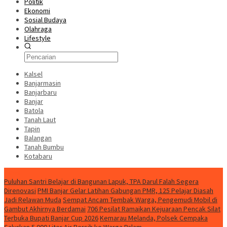
Politik
Ekonomi
Sosial Budaya
Olahraga
Lifestyle
Kalsel
Banjarmasin
Banjarbaru
Banjar
Batola
Tanah Laut
Tapin
Balangan
Tanah Bumbu
Kotabaru
News
Puluhan Santri Belajar di Bangunan Lapuk, TPA Darul Falah Segera
Direnovasi
PMI Banjar Gelar Latihan Gabungan PMR, 125 Pelajar Diasah
Jadi Relawan Muda
Sempat Ancam Tembak Warga, Pengemudi Mobil di
Gambut Akhirnya Berdamai
706 Pesilat Ramaikan Kejuaraan Pencak Silat
Terbuka Bupati Banjar Cup 2026
Kemarau Melanda, Polsek Cempaka