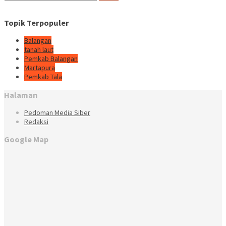
untuk:
Topik Terpopuler
Balangan
tanah laut
Pemkab Balangan
Martapura
Pemkab Tala
Halaman
Pedoman Media Siber
Redaksi
Google Map