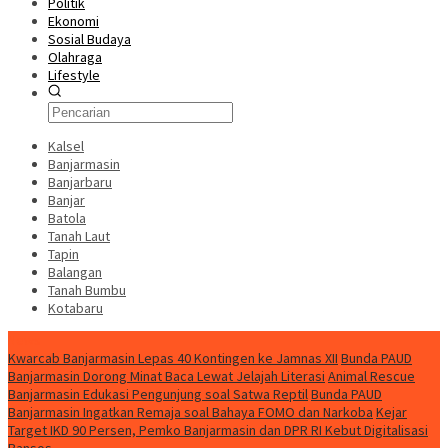
Politik
Ekonomi
Sosial Budaya
Olahraga
Lifestyle
Kalsel
Banjarmasin
Banjarbaru
Banjar
Batola
Tanah Laut
Tapin
Balangan
Tanah Bumbu
Kotabaru
News
Kwarcab Banjarmasin Lepas 40 Kontingen ke Jamnas XII
Bunda PAUD
Banjarmasin Dorong Minat Baca Lewat Jelajah Literasi
Animal Rescue
Banjarmasin Edukasi Pengunjung soal Satwa Reptil
Bunda PAUD
Banjarmasin Ingatkan Remaja soal Bahaya FOMO dan Narkoba
Kejar
Target IKD 90 Persen, Pemko Banjarmasin dan DPR RI Kebut Digitalisasi