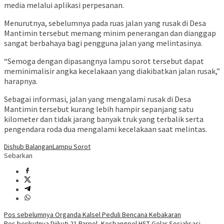
media melalui aplikasi perpesanan.
Menurutnya, sebelumnya pada ruas jalan yang rusak di Desa
Mantimin tersebut memang minim penerangan dan dianggap
sangat berbahaya bagi pengguna jalan yang melintasinya.
“Semoga dengan dipasangnya lampu sorot tersebut dapat
meminimalisir angka kecelakaan yang diakibatkan jalan rusak,”
harapnya.
Sebagai informasi, jalan yang mengalami rusak di Desa
Mantimin tersebut kurang lebih hampir sepanjang satu
kilometer dan tidak jarang banyak truk yang terbalik serta
pengendara roda dua mengalami kecelakaan saat melintas.
Dishub Balangan
Lampu Sorot
Sebarkan
Navigasi
Pos sebelumnya
Organda Kalsel Peduli Bencana Kebakaran
Pos berikutnya
Diikuti 21 Parpol, Kesbangpol HST Gelar Sosialisasi