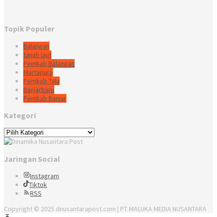
Topik Populer
Balangan
tanah laut
Pemkab Balangan
Martapura
Pemkab Tala
Banjarbaru
Pemkab Banjar
Kategori
Kategori
Jaringan Social
Instagram
Tiktok
RSS
Copyright © 2025 dnusantarapost.com | PT MALUKA MEDIA NUSANTARA