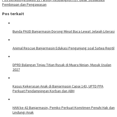
pos
Pembinaan dan Pengawasan
Pos terkait
Bunda PAUD Banjarmasin Dorong Minat Baca Lewat Jelajah Literasi
Animal Rescue Banjarmasin Edukasi Pengunjung soal Satwa Reptil
DPRD Balangan Tinjau Titian Rusak di Muara Ninian, Masuk Usulan
2027
Kasus Kekerasan Anak di Banjarmasin Capai 143, UPTD PPA
Perkuat Pendampingan Korban dan ABH
HAN ke-42 Banjarmasin, Pemko Perkuat Komitmen Penuhi Hak dan
Lindungi Anak