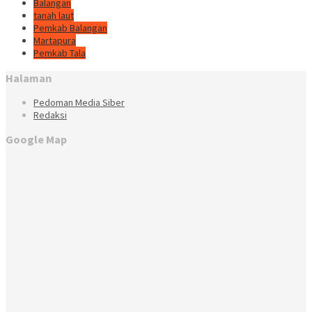
Balangan
tanah laut
Pemkab Balangan
Martapura
Pemkab Tala
Halaman
Pedoman Media Siber
Redaksi
Google Map