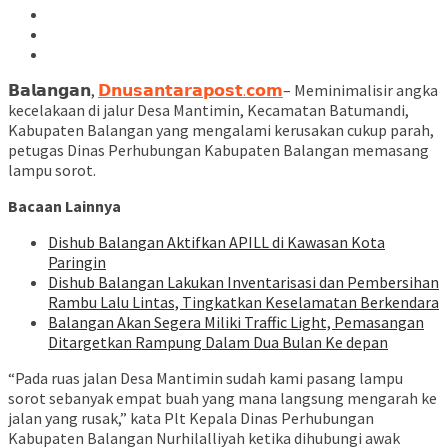
𝗕𝗮𝗹𝗮𝗻𝗴𝗮𝗻,
𝗗𝗻𝘂𝘀𝗮𝗻𝘁𝗮𝗿𝗮𝗽𝗼𝘀𝘁.𝗰𝗼𝗺
– Meminimalisir angka
kecelakaan di jalur Desa Mantimin, Kecamatan Batumandi,
Kabupaten Balangan yang mengalami kerusakan cukup parah,
petugas Dinas Perhubungan Kabupaten Balangan memasang
lampu sorot.
Bacaan Lainnya
Dishub Balangan Aktifkan APILL di Kawasan Kota
Paringin
Dishub Balangan Lakukan Inventarisasi dan Pembersihan
Rambu Lalu Lintas, Tingkatkan Keselamatan Berkendara
Balangan Akan Segera Miliki Traffic Light, Pemasangan
Ditargetkan Rampung Dalam Dua Bulan Ke depan
“Pada ruas jalan Desa Mantimin sudah kami pasang lampu
sorot sebanyak empat buah yang mana langsung mengarah ke
jalan yang rusak,” kata Plt Kepala Dinas Perhubungan
Kabupaten Balangan Nurhilalliyah ketika dihubungi awak