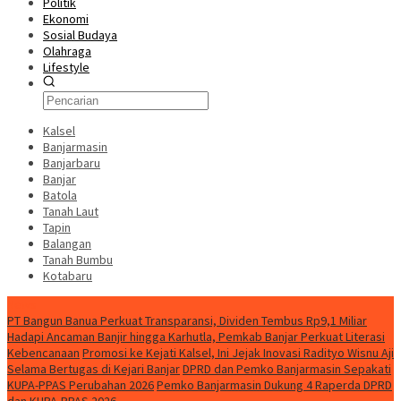
Politik
Ekonomi
Sosial Budaya
Olahraga
Lifestyle
Kalsel
Banjarmasin
Banjarbaru
Banjar
Batola
Tanah Laut
Tapin
Balangan
Tanah Bumbu
Kotabaru
News
PT Bangun Banua Perkuat Transparansi, Dividen Tembus Rp9,1 Miliar
Hadapi Ancaman Banjir hingga Karhutla, Pemkab Banjar Perkuat Literasi
Kebencanaan
Promosi ke Kejati Kalsel, Ini Jejak Inovasi Radityo Wisnu Aji
Selama Bertugas di Kejari Banjar
DPRD dan Pemko Banjarmasin Sepakati
KUPA-PPAS Perubahan 2026
Pemko Banjarmasin Dukung 4 Raperda DPRD