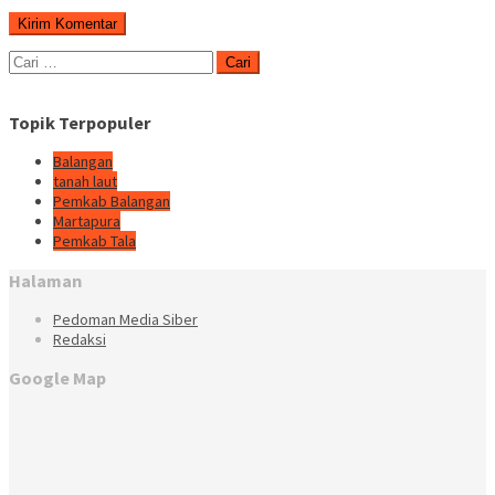
Cari
untuk:
Topik Terpopuler
Balangan
tanah laut
Pemkab Balangan
Martapura
Pemkab Tala
Halaman
Pedoman Media Siber
Redaksi
Google Map