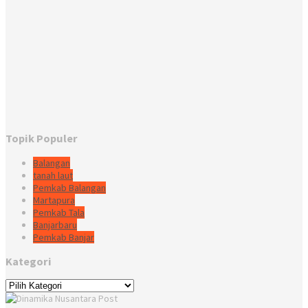
Topik Populer
Balangan
tanah laut
Pemkab Balangan
Martapura
Pemkab Tala
Banjarbaru
Pemkab Banjar
Kategori
Kategori